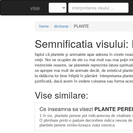
vise
home
dictionar
PLANTE
Semnificatia visulu
faptul că plantele şi animalele apar adesea în visele noa
vieţii. Noi ne ocupăm de ele cu mai mult sau mai puţin in
instinctele noastre, iar planetele reprezinta latura spiritu
se apropie mai mult de animale decât, de esteticul plant
la rădăcina lor bine înfiptă în pământ. Interpretarea plant
justificată, dacă avem în vedere culoarea sau forma ace
Vise similare:
Ce inseamna sa visezi
PLANTE PERE
1 în vis, plantele perene pot indicanevoia de vitalitate 
O plimbare printr-o padure deconifere indica nevoia de c
plantele perene simbo-lizeaza viata vesnica.