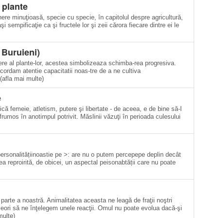
 plante
ere minu­ţioasă, specie cu specie, în capitolul despre agricultură,
 sempificaţie ca şi fructele lor şi zeii cărora fiecare dintre ei le
 Buruieni)
ere al plante-lor, acestea simbolizeaza schimba-rea progresiva.
cordam atentie capacitatii noas-tre de a ne cultiva
(afla mai multe)
e
că femeie, atletism, putere şi libertate - de aceea, e de bine să-I
i frumos în anotimpul potrivit. Măslinii văzuţi în perioada culesului
personalitățiinoastie pe >: are nu o putem percepepe deplin decât
tea reproirită, de obicei, un aspectal peisonabtății care nu poate
parte a noastră. Animalitatea aceasta ne leagă de fraţii noştri
seori să ne înţelegem unele reacţii. Omul nu poate evolua dacă-şi
multe)