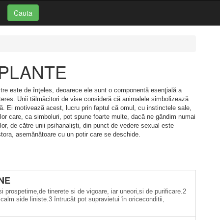
Cauta
i: PLANTE
stre este de înţeles, deoarece ele sunt o componentă esenţială a
teres. Unii tălmăcitori de vise consideră că animalele simbolizează
ală. Ei motivează acest, lucru prin faptul că omul, cu instinctele sale,
elor care, ca simboluri, pot spune foarte multe, dacă ne gândim numai
elor, de către unii psihanalişti, din punct de vedere sexual este
stora, asemănătoare cu un potir care se deschide.
NE
si prospetime,de tinerete si de vigoare, iar uneori,si de purificare.2
alm side liniste.3 întrucât pot supravietui în oriceconditii,