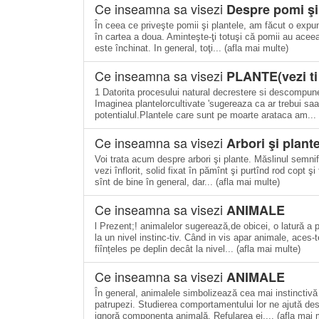
Ce inseamna sa visezi
Despre pomi şi
În ceea ce priveşte pomii şi plantele, am făcut o expun
în cartea a doua. Aminteşte-ţi totuşi că pomii au aceeaşi
este închinat. In general, toţi... (afla mai multe)
Ce inseamna sa visezi
PLANTE(vezi ti
1 Datorita procesului natural decrestere si descompun
Imaginea plantelorcultivate 'sugereaza ca ar trebui saa
potentialul.Plantele care sunt pe moarte arataca am... 
Ce inseamna sa visezi
Arbori şi plant
Voi trata acum despre arbori şi plante. Măslinul semnifi
vezi înflorit, solid fixat în pămînt şi purtînd rod copt ş
sînt de bine în general, dar... (afla mai multe)
Ce inseamna sa visezi
ANIMALE
l Prezent;! animalelor sugerează,de obicei, o latură a 
la un nivel instinc-tiv. Când in vis apar animale, aces-
fiînțeles pe deplin decât la nivel... (afla mai multe)
Ce inseamna sa visezi
ANIMALE
În general, animalele simbolizează cea mai instinctivă 
patrupezi. Studierea comportamentului lor ne ajută de
ignoră componenta animală. Refularea ei,... (afla mai 