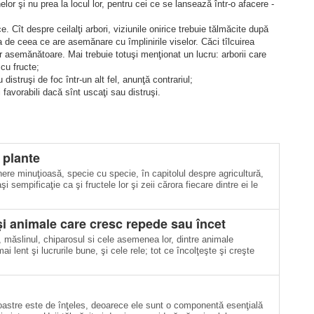
or şi nu prea la locul lor, pentru cei ce se lansează într-o afacere -
e. Cît despre ceilalţi arbori, viziunile onirice trebuie tălmăcite după
 de ceea ce are asemănare cu împlinirile viselor. Căci tîlcuirea
or asemănătoare. Mai trebuie totuşi menţionat un lucru: arborii care
 cu fructe;
distruşi de foc într-un alt fel, anunţă contrariul;
 favorabili dacă sînt uscaţi sau distruşi.
 plante
ere minu­ţioasă, specie cu specie, în capitolul despre agricultură,
 sempificaţie ca şi fructele lor şi zeii cărora fiecare dintre ei le
şi animale care cresc repede sau încet
ul, măslinul, chiparosul si cele asemenea lor, dintre animale
i lent şi lucrurile bune, şi cele rele; tot ce încolţeşte şi creşte
noastre este de înţeles, deoarece ele sunt o componentă esenţială