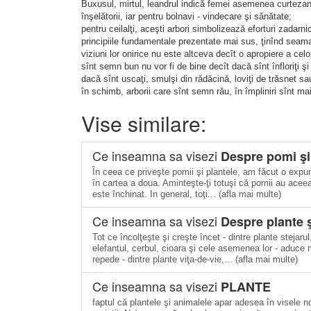
Buxusul, mirtul, leandrul indică femei asemenea curtezanel
înşelătorii, iar pentru bolnavi - vindecare şi sănătate;
pentru ceilalţi, aceşti arbori simbolizează eforturi zadarnic
principiile fundamentale prezentate mai sus, ţinînd seama
viziuni lor onirice nu este altceva decît o apropiere a cel
sînt semn bun nu vor fi de bine decît dacă sînt înfloriţi şi
dacă sînt uscaţi, smulşi din rădăcină, loviţi de trăsnet sau 
în schimb, arborii care sînt semn rău, în împliniri sînt mai
Vise similare:
Ce inseamna sa visezi
Despre pomi şi
În ceea ce priveşte pomii şi plantele, am făcut o expun
în cartea a doua. Aminteşte-ţi totuşi că pomii au aceeaşi
este închinat. In general, toţi... (afla mai multe)
Ce inseamna sa visezi
Despre plante 
Tot ce încolţeşte şi creşte încet - dintre plante stejar
elefantul, cerbul, cioara şi cele asemenea lor - aduce ma
repede - dintre plante viţa-de-vie,... (afla mai multe)
Ce inseamna sa visezi
PLANTE
faptul că plantele şi animalele apar adesea în visele 