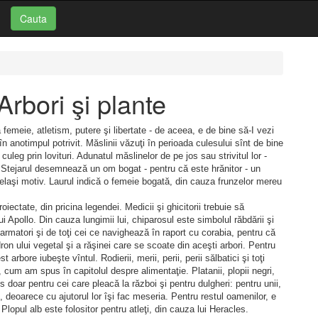
Cauta
Arbori şi plante
femeie, atletism, putere şi libertate - de aceea, e de bine să-I vezi
 în anotimpul potrivit. Măslinii văzuţi în perioada culesului sînt de bine
e culeg prin lovituri. Adunatul măslinelor de pe jos sau strivitul lor ­
i. Stejarul desemnează un om bogat - pentru că este hrănitor - un
acelaşi motiv. Laurul indică o femeie bogată, din cauza frunzelor mereu
roiectate, din pricina legendei. Medicii şi ghicitorii trebuie să
i Apollo. Din cauza lungimii lui, chiparosul este simbolul răbdării şi
e armatori şi de toţi cei ce navighează în raport cu corabia, pentru că
dron ului vegetal şi a răşinei care se scoate din aceşti arbori. Pentru
arbore iubeşte vîntul. Rodierii, merii, perii, perii sălbatici şi toţi
 cum am spus în capitolul despre alimentaţie. Platanii, plopii negri,
olos doar pentru cei care pleacă la război şi pentru dulgheri: pentru unii,
ţi, deoarece cu ajutorul lor îşi fac meseria. Pentru restul oamenilor, e
Plopul alb este folositor pentru atleţi, din cauza lui Heracles.