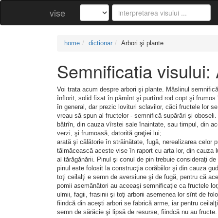
vise
home
dictionar
Arbori şi plante
Semnificatia visului: 
Voi trata acum despre arbori şi plante. Măslinul semnifică 
înflorit, solid fixat în pămînt şi purtînd rod copt şi frumos
în general, dar prezic lovituri sclavilor, căci fructele lor s
vreau să spun al fructelor - semnifică supărări şi obosel
bătrîn, din cauza vîrstei sale înaintate, sau timpul, din 
verzi, şi frumoasă, datorită graţiei lui;
arată şi călătorie în străinătate, fugă, nerealizarea celor p
tălmăcească aceste vise în raport cu arta lor, din cauza lu
al tărăgănării. Pinul şi conul de pin trebuie consideraţi d
pinul este folosit la construcţia corăbiilor şi din cauza gu
toţi ceilalţi e semn de aversiune şi de fugă, pentru că acest 
pomii asemănători au aceeaşi semnificaţie ca fructele lor,
ulmii, fagii, frasinii şi toţi arborii asemenea lor sînt de f
fiindcă din aceşti arbori se fabrică arme, iar pentru ceilal
semn de sărăcie şi lipsă de resurse, fiindcă nu au fructe. 