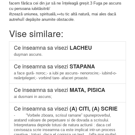
facem fărăca cei din jur să ne înțeleagă greșit.3 Fuga pe ascuns
cu persoana iubităsitnb'
iltzează uniunea, spirituală,»«tu tic altă natură, mai ales dacă
autrehuîî depășite anumite obstacole.
Vise similare:
Ce inseamna sa visezi
LACHEU
duşman ascuns.
Ce inseamna sa visezi
STAPANA
a face gură- noroc;- a iubi pe ascuns- nenorocire;- iubind-o-
neânţelegeri;- vorbind tare- afaceri proaste.
Ce inseamna sa visezi
MATA, PISICA
ai dusmani in ascuns;
Ce inseamna sa visezi
(A) CITI, (A) SCRIE
- “Vorbele zboara, scrisul ramane” spuneproverbul,
aratand valoare de perpetuare si de dovada a scrisului.
Interpretarea depinde totusi de natura actiunii : daca cel
ceviseaza scrie inseamna ca este implicat intr-un process
creative ; totusi, daca el copiaza un text... (afla mai multe)