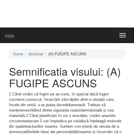
vise
Toggl
naviga
home
dictionar
(A) FUGIPE ASCUNS
Semnificatia visului: (A)
FUGIPE ASCUNS
1 Când visăm că fugim pe as-cuns, în special dacă fugim
cucineva cunoscut, încercăm săscăpăm dintr-o situație care,
încele din urmă, s-ar putea dovedidureroasă. Trebuie să
menținemechilibrul dintre siguranța noastrăemoțională și cea
materială.2 Când planificăm în vis o eva-dare, creăm anumite
circumstanțecare îi vor împiedica pe ceilalțisă înțeleagă motivele
din spateleacțiunilor noastre. Suntem con-știenți de nevoia de a
armonizadiferitele laturi ale personalitățiinoastre și încercăm să o