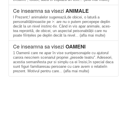
Ce inseamna sa visezi
ANIMALE
l Prezent;! animalelor sugerează,de obicei, o latură a
personalitățiinoastie pe >: are nu o putem percepepe deplin
decât la un nivel instinc-tiv. Când in vis apar animale, aces-
tea reproirită, de obicei, un aspectal peisonabtății care nu
poate fiînțeles pe deplin decât la nivel... (afla mai multe)
Ce inseamna sa visezi
OAMENI
1 Oamenii care ne apar în vise suntpersonajele cu ajutorul
carora nescriem scenariul propriei „piesede teatru''. Adeseori,
acestia semanifesta pur si simplu ca ei însisi,în special daca
sunt figuri familiaresau persoane cu care avem o relatieîn
prezent. Motivul pentru care... (afla mai multe)