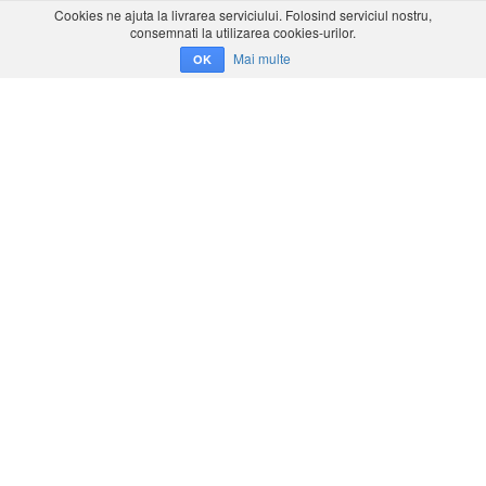
Cookies ne ajuta la livrarea serviciului. Folosind serviciul nostru,
consemnati la utilizarea cookies-urilor.
Mai multe
OK