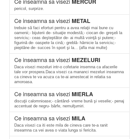
Ce inseamna sa visezi
MERCUR
pericol, surprize.
Ce inseamna sa visezi
METAL
trebuie să faci eforturi pentru a avea relaţii mai bune cu
oamenii;- bijuterii de- situaţie modestă;- ciocan de- greşeli la
serviciu;- ceas deşteptător de- ai multă voinţă şi putere;-
figurină de- oaspete la cină;- greblă- hărnicie la serviciu;-
pieptăne de- succes în sport şi la... (afla mai multe)
Ce inseamna sa visezi
MEZELURI
Daca visezi mezeluri intr-o cofetarie insemna ca afacerile
tale vor prospera.Daca visezi ca mananci mezeluri inseamna
ca cineva te va acuza ca te-ai amestecat in relatia sa
amoroasa.
Ce inseamna sa visezi
MIERLA
discuţii calomnioase;- cântând- vreme bună şi veselie;- penaj
accentuat de negru- bârfe, nemulţumiri.
Ce inseamna sa visezi
MILA
Daca visezi ca iti este mila de cineva care te-a ranit
inseamna ca vei avea o viata lunga si fericita.