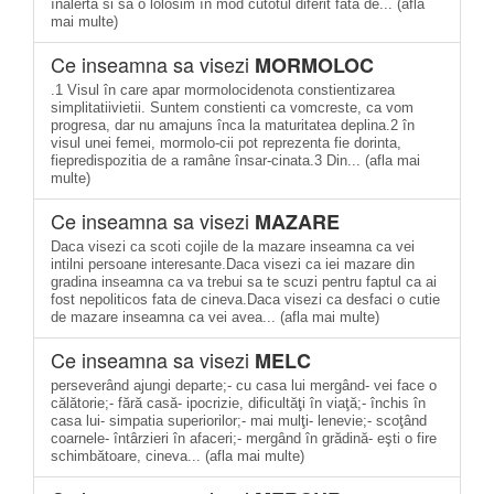
înalerta si sa o lolosim în mod cutotul diferit fata de... (afla
mai multe)
Ce inseamna sa visezi
MORMOLOC
.1 Visul în care apar mormolocidenota constientizarea
simplitatiivietii. Suntem constienti ca vomcreste, ca vom
progresa, dar nu amajuns înca la maturitatea deplina.2 în
visul unei femei, mormolo-cii pot reprezenta fie dorinta,
fiepredispozitia de a ramâne însar-cinata.3 Din... (afla mai
multe)
Ce inseamna sa visezi
MAZARE
Daca visezi ca scoti cojile de la mazare inseamna ca vei
intilni persoane interesante.Daca visezi ca iei mazare din
gradina inseamna ca va trebui sa te scuzi pentru faptul ca ai
fost nepoliticos fata de cineva.Daca visezi ca desfaci o cutie
de mazare inseamna ca vei avea... (afla mai multe)
Ce inseamna sa visezi
MELC
perseverând ajungi departe;- cu casa lui mergând- vei face o
călătorie;- fără casă- ipocrizie, dificultăţi în viaţă;- închis în
casa lui- simpatia superiorilor;- mai mulţi- lenevie;- scoţând
coarnele- întârzieri în afaceri;- mergând în grădină- eşti o fire
schimbătoare, cineva... (afla mai multe)