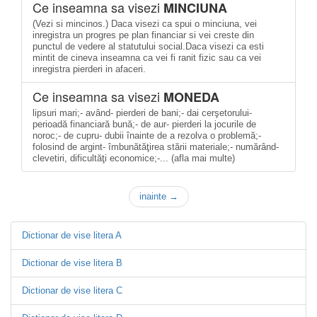
Ce inseamna sa visezi
MINCIUNA
(Vezi si mincinos.) Daca visezi ca spui o minciuna, vei
inregistra un progres pe plan financiar si vei creste din
punctul de vedere al statutului social.Daca visezi ca esti
mintit de cineva inseamna ca vei fi ranit fizic sau ca vei
inregistra pierderi in afaceri.
Ce inseamna sa visezi
MONEDA
lipsuri mari;- având- pierderi de bani;- dai cerşetorului-
perioadă financiară bună;- de aur- pierderi la jocurile de
noroc;- de cupru- dubii înainte de a rezolva o problemă;-
folosind de argint- îmbunătăţirea stării materiale;- numărând-
clevetiri, dificultăţi economice;-... (afla mai multe)
inainte →
Dictionar de vise litera A
Dictionar de vise litera B
Dictionar de vise litera C