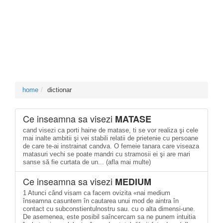
home
dictionar
Ce inseamna sa visezi
MATASE
cand visezi ca porti haine de matase, ti se vor realiza şi cele
mai inalte ambitii şi vei stabili relatii de prietenie cu persoane
de care te-ai instrainat candva. O femeie tanara care viseaza
matasuri vechi se poate mandri cu stramosii ei şi are mari
sanse să fie curtata de un... (afla mai multe)
Ce inseamna sa visezi
MEDIUM
1 Atunci când visam ca facem ovizita «nai medium
înseamna casuntem în cautarea unui mod de aintra în
contact cu subconstientulnostru sau. cu o alta dimensi-une.
De asemenea, este posibil saîncercam sa ne punem intuitia