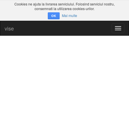
Cookies ne ajuta la livrarea serviciului. Folosind serviciul nostru,
consemnati la utilizarea cookies-urilor.
Mai multe
OK
vise
Toggl
naviga