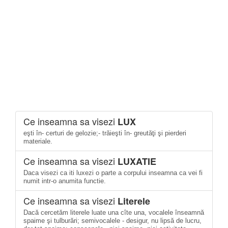
Ce inseamna sa visezi
LUX
eşti în- certuri de gelozie;- trăieşti în- greutăţi şi pierderi
materiale.
Ce inseamna sa visezi
LUXATIE
Daca visezi ca iti luxezi o parte a corpului inseamna ca vei fi
numit intr-o anumita functie.
Ce inseamna sa visezi
Literele
Dacă cercetăm literele luate una cîte una, vocalele înseamnă
spaime şi tulburări; semivocalele - desigur, nu lipsă de lucru,