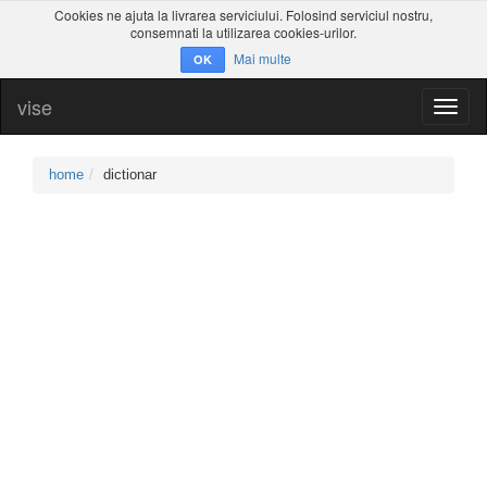
Cookies ne ajuta la livrarea serviciului. Folosind serviciul nostru,
consemnati la utilizarea cookies-urilor.
Mai multe
OK
vise
Toggl
naviga
home
dictionar