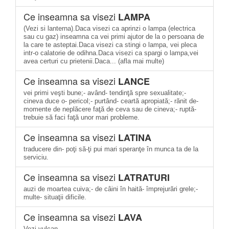
Ce inseamna sa visezi
LAMPA
(Vezi si lanterna).Daca visezi ca aprinzi o lampa (electrica
sau cu gaz) inseamna ca vei primi ajutor de la o persoana de
la care te asteptai.Daca visezi ca stingi o lampa, vei pleca
intr-o calatorie de odihna.Daca visezi ca spargi o lampa,vei
avea certuri cu prietenii.Daca... (afla mai multe)
Ce inseamna sa visezi
LANCE
vei primi veşti bune;- având- tendinţă spre sexualitate;-
cineva duce o- pericol;- purtând- ceartă apropiată;- rănit de-
momente de neplăcere faţă de ceva sau de cineva;- ruptă-
trebuie să faci faţă unor mari probleme.
Ce inseamna sa visezi
LATINA
traducere din- poţi să-ţi pui mari speranţe în munca ta de la
serviciu.
Ce inseamna sa visezi
LATRATURI
auzi de moartea cuiva;- de câini în haită- împrejurări grele;-
multe- situaţii dificile.
Ce inseamna sa visezi
LAVA
Vezi vulcan.