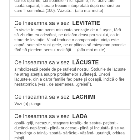
dar tot spaime; consoanele - nici spaime, nici activitate.
Luată separat, litera p trebuie interpretată după numărul pe
care îl semnifică (100). Văzută... (afla mai multe)
Ce inseamna sa visezi
LEVITATIE
În visele în care avem minunata senzaţie de a fi uşori, fără
să zburăm cu adevărat, ne ridicăm deasupra solului, ca în
stare de levitaţie. Visul traduce o compensaţie: viaţa este
aspră, sarcinile sunt grele, ne-ar plăcea să micşoram poverile
fără să pierdem sensul realităţii.... (afla mai multe)
Ce inseamna sa visezi
LĂCUSTE
simbolizează petele de pe sufletul nostru. Stolurile de lăcuste
ne atrag atenţia asupra problemelor sufleteşti. Uneori
lăcustele, din a căror familie fac parte şi cosaşii, indică o fire
nestatornică (vezi, de asemenea, „greieri").
Ce inseamna sa visezi
LACRIMI
Vezi (a) plange.
Ce inseamna sa visezi
LADA
goală- griji, necazuri, stagnare totală;- de zestre- peţitori;-
ducând- neplăceri;- plină- succese;- plină şi încuiată- ţi se va
încredinţa o taină;- spartă- sărăcie;- văzând- uşurinţă, orbirea
minţii.