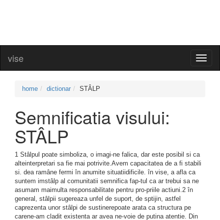
vise
Toggl
naviga
home
dictionar
STÂLP
Semnificatia visului:
STÂLP
1 Stâlpul poate simboliza, o imagi-ne falica, dar este posibil si ca
alteinterpretari sa fie mai potrivite.Avem capacitatea de a fi stabili
si. dea ramâne fermi în anumite situatiidificile. în vise, a afla ca
suntem imstâlp al comunitatii semnifica fap-tul ca ar trebui sa ne
asumam maimulta responsabilitate pentru pro-priile actiuni.2 în
general, stâlpii sugereaza unfel de suport, de sptijin, astfel
caprezenta unor stâlpi de sustinerepoate arata ca structura pe
carene-am cladit existenta ar avea ne-voie de putina atentie. Din