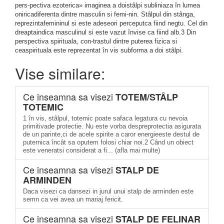
pers-pectiva ezoterica» imaginea a doistâlpi subliniaza în lumea
oniricadiferenta dintre masculin si femi-nin. Stâlpul din stânga,
reprezintafemininul si este adeseori perceputca fiind negtu. Cel din
dreaptaindica masculinul si este vazut învise ca fiind alb.3 Din
perspectiva spirituala, con-trastul dintre puterea fizica si
ceaspirituala este reprezentat în vis subforma a doi stâlpi.
Vise similare:
Ce inseamna sa visezi
TOTEM/STÂLP
TOTEMIC
1 în vis, stâlpul, totemic poate safaca legatura cu nevoia
primitivade protectie. Nu este vorba despreprotectia asigurata
de un parinte,ci de acele spirite a caror energieeste destul de
puternica încât sa oputem folosi chiar noi.2 Când un obiect
este veneratsi considerat a fi... (afla mai multe)
Ce inseamna sa visezi
STALP DE
ARMINDEN
Daca visezi ca dansezi in jurul unui stalp de arminden este
semn ca vei avea un mariaj fericit.
Ce inseamna sa visezi
STALP DE FELINAR