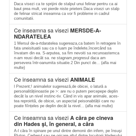
Daca visezi ca te sprijini de stalpul unui felinar pentru ca ai
baut prea mult, vei pierde niste prieteni.Daca visezi un stalp
de felinar stricat inseamna ca vor fi probleme in cadrul
comunitatii.
Ce inseamna sa visezi
MERSDE-A-
NDARATELEA
1 Mersul de-a-rtdaratelea sugereaza,ca batem în retragere în
fata uneisituatii sau ca o luam pe îndelete,încercând sa
învatam din ea. S-arputea, sa fim nevoiti sa recunoastemca
n-am reusi decât sa. ne stagnam,progresul daca am
persevera într-oanumita situatie.2 Din punct de... (afla mai
multe)
Ce inseamna sa visezi
ANIMALE
l Prezent;! animalelor sugerează,de obicei, o latură a
personalitățiinoastie pe >: are nu o putem percepepe deplin
decât la un nivel instinc-tiv. Când in vis apar animale, aces-
tea reproirită, de obicei, un aspectal peisonabtății care nu
poate fiînțeles pe deplin decât la nivel... (afla mai multe)
Ce inseamna sa visezi
A căra pe cineva
din Hades şi, în general, a căra
A-l căra în spinare pe unul dintre demonii din infern, pe însuşi
Pluton, Cerberul sau pe oricare altul dintre locuitorii Hadesului