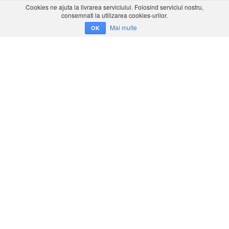
Cookies ne ajuta la livrarea serviciului. Folosind serviciul nostru,
consemnati la utilizarea cookies-urilor.
Mai multe
OK