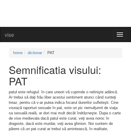
vise
Toggl
naviga
home
dictionar
PAT
Semnificatia visului:
PAT
patul este refugiul. în care uneori vă cuprinde o nelinişte adâncă.
Ar trebui să daţi frâu liber acestui sentiment atunci când sunteţi
treaz, pentru că v-ar putea indica focarul durerilor sufleteşti. Cine
visează raporturi sexuale în pat, este un pic nemulţumit de viaţa
sa sexuală reală, ar dori mai mult decât îndrăzneşte. Dupa o carte
de vise medievala dacă patul este curat, veţi avea noroc în
dragoste, dacă este murdar, veţi avea ghinion. Noi suntem de
părere că un pat curat ar trebui să amintească, în realitate,