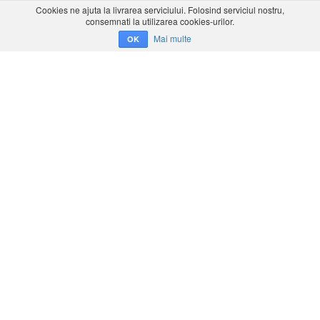
Cookies ne ajuta la livrarea serviciului. Folosind serviciul nostru,
consemnati la utilizarea cookies-urilor.
Mai multe
OK