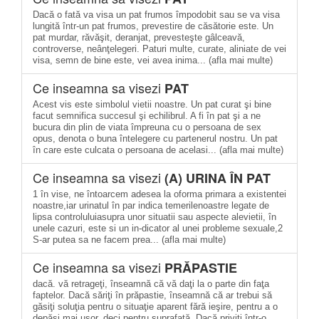
Dacă o fată va visa un pat frumos împodobit sau se va visa
lungită într-un pat frumos, prevestire de căsătorie este. Un
pat murdar, răvăşit, deranjat, prevesteşte gâlceavă,
controverse, neânţelegeri. Paturi multe, curate, aliniate de vei
visa, semn de bine este, vei avea inima... (afla mai multe)
Ce inseamna sa visezi
PAT
Acest vis este simbolul vietii noastre. Un pat curat şi bine
facut semnifica succesul şi echilibrul. A fi în pat şi a ne
bucura din plin de viata împreuna cu o persoana de sex
opus, denota o buna întelegere cu partenerul nostru. Un pat
în care este culcata o persoana de acelasi... (afla mai multe)
Ce inseamna sa visezi
(A) URINA ÎN PAT
1 în vise, ne întoarcem adesea la oforma primara a existentei
noastre,iar urinatul în par indica temerilenoastre legate de
lipsa controluluiasupra unor situatii sau aspecte alevietii, în
unele cazuri, este si un in-dicator al unei probleme sexuale,2
S-ar putea sa ne facem prea... (afla mai multe)
Ce inseamna sa visezi
PRĂPASTIE
dacă. vă retrageţi, înseamnă că vă daţi la o parte din faţa
faptelor. Dacă săriţi în prăpastie, înseamnă că ar trebui să
găsiţi soluţia pentru o situaţie aparent fără ieşire, pentru a o
depăşi mai uşor, deci pentru suprafaţă. Dacă priviţi într-o