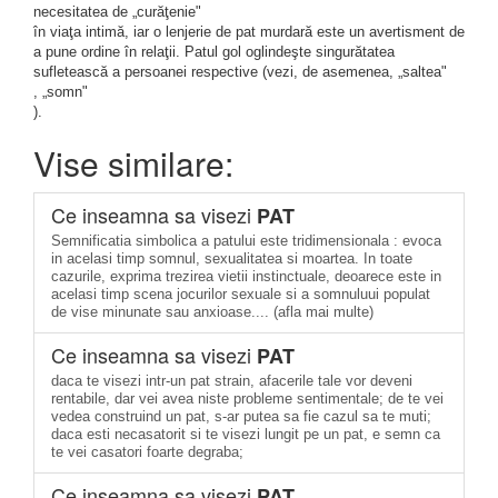
necesitatea de „curăţenie"
în viaţa intimă, iar o lenjerie de pat murdară este un avertisment de
a pune ordine în relaţii. Patul gol oglindeşte singurătatea
sufletească a persoanei respective (vezi, de asemenea, „saltea"
, „somn"
).
Vise similare:
Ce inseamna sa visezi
PAT
Semnificatia simbolica a patului este tridimensionala : evoca
in acelasi timp somnul, sexualitatea si moartea. In toate
cazurile, exprima trezirea vietii instinctuale, deoarece este in
acelasi timp scena jocurilor sexuale si a somnuluui populat
de vise minunate sau anxioase.... (afla mai multe)
Ce inseamna sa visezi
PAT
daca te visezi intr-un pat strain, afacerile tale vor deveni
rentabile, dar vei avea niste probleme sentimentale; de te vei
vedea construind un pat, s-ar putea sa fie cazul sa te muti;
daca esti necasatorit si te visezi lungit pe un pat, e semn ca
te vei casatori foarte degraba;
Ce inseamna sa visezi
PAT