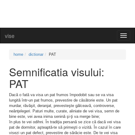
vise
Toggl
naviga
home
dictionar
PAT
Semnificatia visului:
PAT
Dacă o fată va visa un pat frumos împodobit sau se va visa
lungită într-un pat frumos, prevestire de căsătorie este. Un pat
murdar, răvăşit, deranjat, prevesteşte gâlceavă, controverse,
neânţelegeri. Paturi multe, curate, aliniate de vei visa, semn de
bine este, vei avea inima senină şi-ţi va merge bine;
în plus te vei odihni. În tradiţia persană se zice că dacă vei visa
pat de dormitor, aşteaptă-te să primeşti o vizită. În cazul în care
visezi un pat defect, prevestire de sărăcie este. De te vei visa