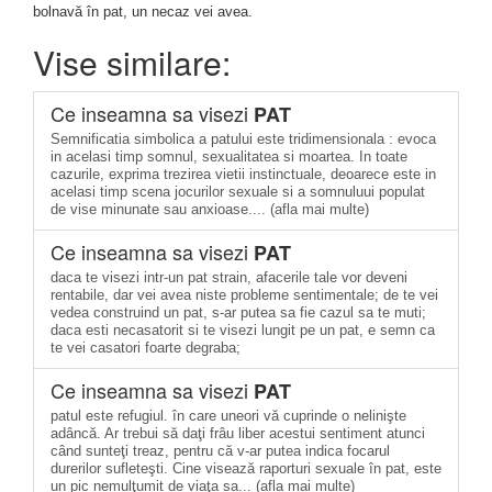
bolnavă în pat, un necaz vei avea.
Vise similare:
Ce inseamna sa visezi
PAT
Semnificatia simbolica a patului este tridimensionala : evoca
in acelasi timp somnul, sexualitatea si moartea. In toate
cazurile, exprima trezirea vietii instinctuale, deoarece este in
acelasi timp scena jocurilor sexuale si a somnuluui populat
de vise minunate sau anxioase.... (afla mai multe)
Ce inseamna sa visezi
PAT
daca te visezi intr-un pat strain, afacerile tale vor deveni
rentabile, dar vei avea niste probleme sentimentale; de te vei
vedea construind un pat, s-ar putea sa fie cazul sa te muti;
daca esti necasatorit si te visezi lungit pe un pat, e semn ca
te vei casatori foarte degraba;
Ce inseamna sa visezi
PAT
patul este refugiul. în care uneori vă cuprinde o nelinişte
adâncă. Ar trebui să daţi frâu liber acestui sentiment atunci
când sunteţi treaz, pentru că v-ar putea indica focarul
durerilor sufleteşti. Cine visează raporturi sexuale în pat, este
un pic nemulţumit de viaţa sa... (afla mai multe)