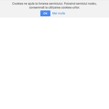
Cookies ne ajuta la livrarea serviciului. Folosind serviciul nostru,
consemnati la utilizarea cookies-urilor.
Mai multe
OK