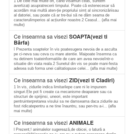
1 De cele mai multe ori, când visămun ceas, suntem
avertizați asupratrecerii timpului. Poate că estenecesar să
acordăm mai multă aten-ție propriului simț al sincronizăriisau
al datoriei, sau poate că ar tre-bui să ne dăm seama de
caracterulimperios al acțiunilor noastre.2 Ceasul... (afla mai
multe)
Ce inseamna sa visezi
SOAPTA(vezi ti
Bârfa)
î Prezenta soaptelor în vis poatesugera nevoia de a asculta
pe ci-neva sau ceva cu mare atentie. Maipoate însemna ca
nu detinem toateinformatiile de care am avea nevoieîntr-o
situatie din viata reala.2 Sunetul din vis se poate mani-festa
adesea sub forma unei calitatiopuse celei... (afla mai multe)
Ce inseamna sa visezi
ZID(vezi ti Cladiri)
1 în vis, zidurile indica limitarilepe care ni le impunem
singuri.Ele pot fi create ca mecanisme deaparare sau ca
structuri de sprijinsi, uneori, este important
pentruinterpretarea visului sa ne damseama daca zidurile au
fost ridicatepentru a ne tine înauntru, sau pen-tru a-i... (afla
mai multe)
Ce inseamna sa visezi
ANIMALE
l Prezent;! animalelor sugerează,de obicei, o latură a