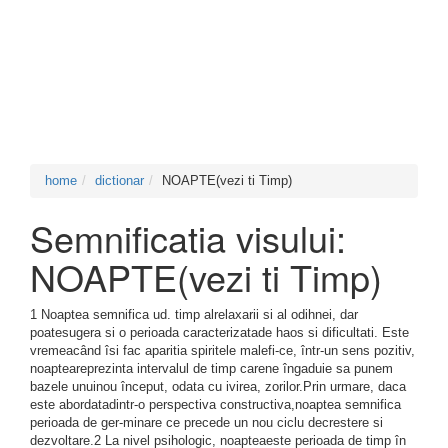
home
dictionar
NOAPTE(vezi ti Timp)
Semnificatia visului:
NOAPTE(vezi ti Timp)
1 Noaptea semnifica ud. timp alrelaxarii si al odihnei, dar
poatesugera si o perioada caracterizatade haos si dificultati. Este
vremeacând îsi fac aparitia spiritele malefi-ce, într-un sens pozitiv,
noapteareprezinta intervalul de timp carene îngaduie sa punem
bazele unuinou început, odata cu ivirea, zorilor.Prin urmare, daca
este abordatadintr-o perspectiva constructiva,noaptea semnifica
perioada de ger-minare ce precede un nou ciclu decrestere si
dezvoltare.2 La nivel psihologic, noapteaeste perioada de timp în