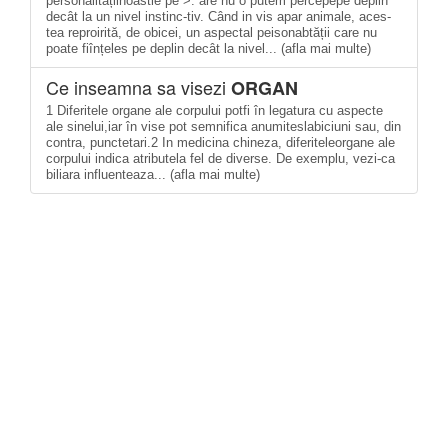
personalitățiinoastie pe >: are nu o putem percepepe deplin
decât la un nivel instinc-tiv. Când in vis apar animale, aces-
tea reproirită, de obicei, un aspectal peisonabtății care nu
poate fiînțeles pe deplin decât la nivel... (afla mai multe)
Ce inseamna sa visezi
ORGAN
1 Diferitele organe ale corpului potfi în legatura cu aspecte
ale sinelui,iar în vise pot semnifica anumiteslabiciuni sau, din
contra, punctetari.2 In medicina chineza, diferiteleorgane ale
corpului indica atributela fel de diverse. De exemplu, vezi-ca
biliara influenteaza... (afla mai multe)