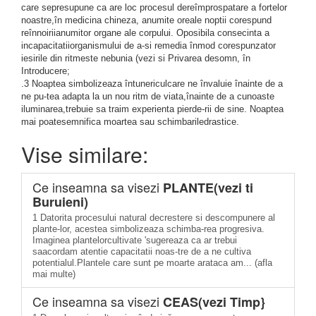
care sepresupune ca are loc procesul dereîmprospatare a fortelor
noastre,în medicina chineza, anumite oreale noptii corespund
reînnoiriianumitor organe ale corpului. Oposibila consecinta a
incapacitatiiorganismului de a-si remedia înmod corespunzator
iesirile din ritmeste nebunia (vezi si Privarea desomn, în
Introducere;
.3 Noaptea simbolizeaza întunericulcare ne învaluie înainte de a
ne pu-tea adapta la un nou ritm de viata,înainte de a cunoaste
iluminarea,trebuie sa traim experienta pierde-rii de sine. Noaptea
mai poatesemnifica moartea sau schimbariledrastice.
Vise similare:
Ce inseamna sa visezi
PLANTE(vezi ti
Buruieni)
1 Datorita procesului natural decrestere si descompunere al
plante-lor, acestea simbolizeaza schimba-rea progresiva.
Imaginea plantelorcultivate 'sugereaza ca ar trebui
saacordam atentie capacitatii noas-tre de a ne cultiva
potentialul.Plantele care sunt pe moarte arataca am... (afla
mai multe)
Ce inseamna sa visezi
CEAS(vezi Timp}