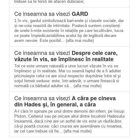
trebuie sa te fersti de afaceri dubioase;
Ce inseamna sa visezi
GARD
1 în vis, gardul simbolizează bari-erele și clasele sociale, dar
și ne-voia noastră de intimitate. Poatecă suntem conștienți
de unele li-mite existente în relațiile pe care lecultivăm, lucra
ce poate împiedicastabilirea acelui tip de legătură decare
avem nevoie. Este posibil... (afla mai multe)
Ce inseamna sa visezi
Despre cele care,
văzute în vis, se împlinesc în realitate
Tot ce este urmare naturală a unor lucruri văzute în vis se
împlinesc şi în realitate. Mai cu seamă faptul de a fi adulter
pricinuieşte celui ce are visul respectiv duşmănie între el şi
soţul femeii seduse: este, într-adevăr, o urmare firească si
normală ca bărbatul adulter să... (afla mai multe)
Ce inseamna sa visezi
A căra pe cineva
din Hades şi, în general, a căra
A-l căra în spinare pe unul dintre demonii din infern, pe însuşi
Pluton, Cerberul sau pe oricare altul dintre locuitorii Hadesului
înseamnă, dacă cine are un astfel de vis este un răufăcător,
că-şi poartă crucea: căci crucea are asemănare cu moartea,
iar cel care trebuie să fie... (afla mai multe)