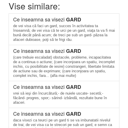
Vise similare:
Ce inseamna sa visezi
GARD
de vei visa că faci un gard, succes în activitatea ta
înseamnă; de vei visa că te urci pe un gard, viaţa ta va fi mai
bună decât până acum; de treci pe sub un gard- păzea la
afaceri dubioase, poţi să te frigi rău.
Ce inseamna sa visezi
GARD
(care trebuie escaladat) obstacole, probleme, incapacitatea
de a continua o actiune; (care inconjoara un spatiu, incomplet
inchis, cu posibilitate de iesire) constrangeri, libertate limitata
de actiune sau de exprimare; (care inconjoara un spatiu,
complet inchis, fara... (afla mai multe)
Ce inseamna sa visezi
GARD
vrei să ieşi din încurcătură;- de nuiele uscate- secetă;-
făcând- progres, spor;- sărind- izbândă, rezultate bune în
afaceri.
Ce inseamna sa visezi
GARD
daca visezi ca teurci pe un gard ti se va imbunatatii nivelul
de trai; de vei visa ca te strecori pe sub un gard, e semn ca