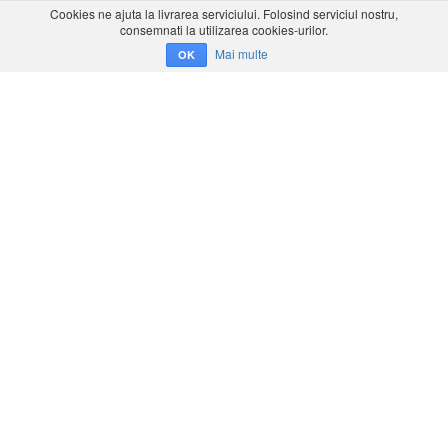
Cookies ne ajuta la livrarea serviciului. Folosind serviciul nostru,
consemnati la utilizarea cookies-urilor.
Mai multe
OK