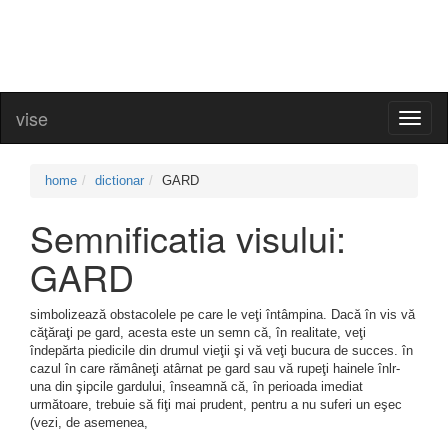
vise
Toggl
naviga
home
dictionar
GARD
Semnificatia visului:
GARD
simbolizează obstacolele pe care le veţi întâmpina. Dacă în vis vă
căţăraţi pe gard, acesta este un semn că, în realitate, veţi
îndepărta piedicile din drumul vieţii şi vă veţi bucura de succes. în
cazul în care rămâneţi atârnat pe gard sau vă rupeţi hainele înlr-
una din şipcile gardului, înseamnă că, în perioada imediat
următoare, trebuie să fiţi mai prudent, pentru a nu suferi un eşec
(vezi, de asemenea,