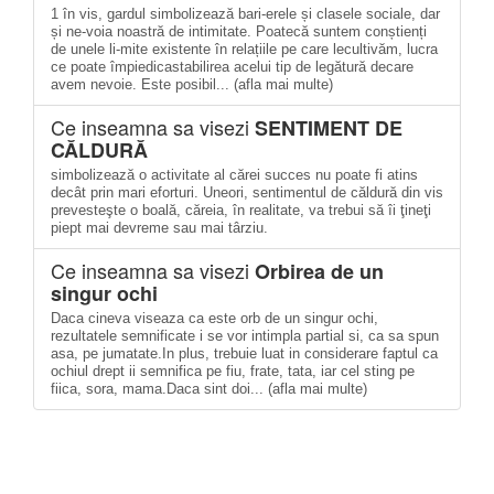
1 în vis, gardul simbolizează bari-erele și clasele sociale, dar
și ne-voia noastră de intimitate. Poatecă suntem conștienți
de unele li-mite existente în relațiile pe care lecultivăm, lucra
ce poate împiedicastabilirea acelui tip de legătură decare
avem nevoie. Este posibil... (afla mai multe)
Ce inseamna sa visezi
SENTIMENT DE
CĂLDURĂ
simbolizează o activitate al cărei succes nu poate fi atins
decât prin mari eforturi. Uneori, sentimentul de căldură din vis
prevesteşte o boală, căreia, în realitate, va trebui să îi ţineţi
piept mai devreme sau mai târziu.
Ce inseamna sa visezi
Orbirea de un
singur ochi
Daca cineva viseaza ca este orb de un singur ochi,
rezultatele semnifi­cate i se vor intimpla partial si, ca sa spun
asa, pe jumatate.In plus, trebuie luat in considerare faptul ca
ochiul drept ii semnifica pe fiu, frate, tata, iar cel sting pe
fiica, sora, mama.Daca sint doi... (afla mai multe)