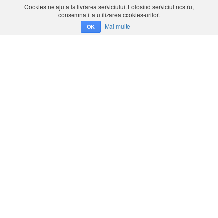
Cookies ne ajuta la livrarea serviciului. Folosind serviciul nostru,
consemnati la utilizarea cookies-urilor.
Mai multe
OK