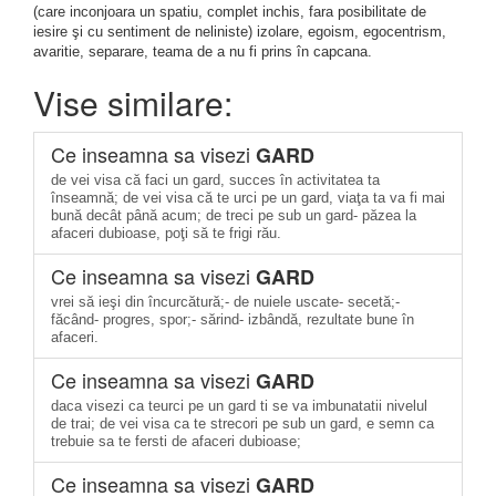
(care inconjoara un spatiu, complet inchis, fara posibilitate de
iesire şi cu sentiment de neliniste) izolare, egoism, egocentrism,
avaritie, separare, teama de a nu fi prins în capcana.
Vise similare:
Ce inseamna sa visezi
GARD
de vei visa că faci un gard, succes în activitatea ta
înseamnă; de vei visa că te urci pe un gard, viaţa ta va fi mai
bună decât până acum; de treci pe sub un gard- păzea la
afaceri dubioase, poţi să te frigi rău.
Ce inseamna sa visezi
GARD
vrei să ieşi din încurcătură;- de nuiele uscate- secetă;-
făcând- progres, spor;- sărind- izbândă, rezultate bune în
afaceri.
Ce inseamna sa visezi
GARD
daca visezi ca teurci pe un gard ti se va imbunatatii nivelul
de trai; de vei visa ca te strecori pe sub un gard, e semn ca
trebuie sa te fersti de afaceri dubioase;
Ce inseamna sa visezi
GARD