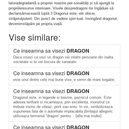
laturadegradantă a propriei noastre per-sonalități și să ajungă la
propriileresurse interioare. Visele despredragoni rte îngăduie să
declanșămaceastă luptă.3 Dragonul este, ele obicei,
străjerulputerii. Din punct de vedere spiri-tual, învingând dragonul,
devenimstăpâni pe propria viață.
Vise similare:
Ce inseamna sa visezi
DRAGON
Daca visezi ca vezi un dragon vei intalni persoane din inalta
societate si te vei bucura de sanatate.
Ce inseamna sa visezi
DRAGON
este unul dintre cele mai bune vise, e semn de mare bogatie;
Ce inseamna sa visezi
DRAGON
Dragonul este, in legende si basme, paznicul comorii. Este
adesea terifiant si incarneaza, prin excelenta, monstrul ce
trebuie invins de viteaz, print sau erou. In vis, simbolizeaza
supunerea fata de o autoritate implacabila (limbajul allegoric
utilizeaza termenul “dragon” pentru... (afla mai multe)
Ce inseamna sa visezi
DRAGON