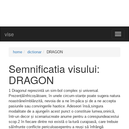
vise
Toggl
naviga
home
dictionar
DRAGON
Semnificatia visului:
DRAGON
1 Dragonul reprezintă un sim-bol complex și universal.
Prezențăînfricoșătoare, în unele circum-stanțe poate sugera natura
noastrăneîmblânzită, nevoia de a ne îm-păca și de a ne accepta
pasiunile sau.convingerile haotice. Adeseori însă,singura
modalitate de a ajungeîn acest punct o constituie lumea,onirică,
într-un decor și scenariucreate anume pentru a corespundeacestui
scop.2 în fiecare dintre noi există o la-tură curajoasă, care trebuie
săînfrunte conflicte periculoasepentru a reuși să înfrângă