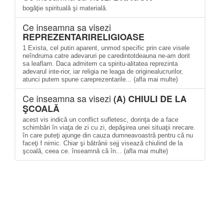
bogăţie spirituală şi materială.
Ce inseamna sa visezi
REPREZENTARIRELIGIOASE
1 Exista, cel putin aparent, unmod specific prin care visele
neîndruma catre adevaruri pe caredintotdeauna ne-am dorit
sa leaflam. Daca admitem ca spiritu-alitatea reprezinta
adevarul inte-rior, iar religia ne leaga de originealucrurilor,
atunci putem spune careprezentarile... (afla mai multe)
Ce inseamna sa visezi
(A) CHIULI DE LA
ŞCOALĂ
acest vis indică un conflict sufletesc, dorinţa de a face
schimbări în viaţa de zi cu zi, depăşirea unei situaţii nrecare.
în care puteţi ajunge din cauza dumneavoastră pentru că nu
faceţi f nimic. Chiar şi bătrânii sejj visează chiulind de la
şcoală, ceea ce. înseamnă că în... (afla mai multe)