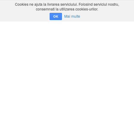
Cookies ne ajuta la livrarea serviciului. Folosind serviciul nostru,
consemnati la utilizarea cookies-urilor.
Mai multe
OK