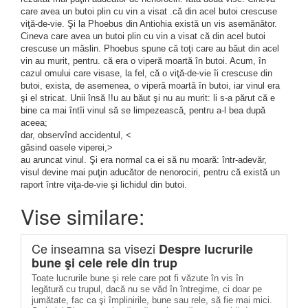
care avea un butoi plin cu vin a visat .că din acel butoi crescuse
viţă-de-vie. Şi la Phoebus din Antiohia există un vis asemănător.
Cineva care avea un butoi plin cu vin a visat că din acel butoi
crescuse un măslin. Phoebus spune că toţi care au băut din acel
vin au murit, pentru. că era o viperă moartă în butoi. Acum, în
cazul omului care visase, la fel, că o viţă-de-vie îi crescuse din
butoi, exista, de asemenea, o viperă moartă în butoi, iar vinul era
şi el stricat. Unii însă !!u au băut şi nu au murit: li s-a părut că e
bine ca mai întîi vinul să se limpezească, pentru a-l bea după
aceea;
dar, observînd accidentul, <
găsind oasele viperei,>
au aruncat vinul. Şi era normal ca ei să nu moară: într-adevăr,
visul devine mai puţin aducător de nenorociri, pentru că există un
raport între viţa-de-vie şi lichidul din butoi.
Vise similare:
Ce inseamna sa visezi
Despre lucrurile
bune şi cele rele din trup
Toate lucrurile bune şi rele care pot fi văzute în vis în
legătură cu trupul, dacă nu se văd în întregime, ci doar pe
jumătate, fac ca şi împlinirile, bune sau rele, să fie mai mici.