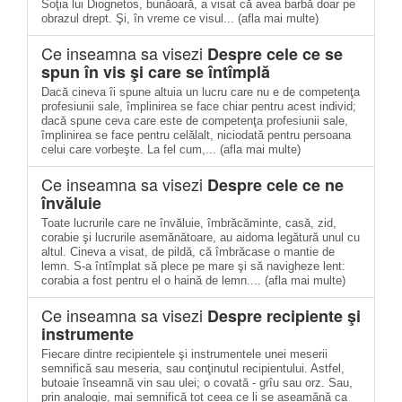
Soţia lui Diognetos, bunăoară, a visat că avea barbă doar pe
obrazul drept. Şi, în vreme ce visul... (afla mai multe)
Ce inseamna sa visezi
Despre cele ce se
spun în vis şi care se întîmplă
Dacă cineva îi spune altuia un lucru care nu e de competenţa
profesiunii sale, împlinirea se face chiar pentru acest individ;
dacă spune ceva care este de competenţa profesiunii sale,
împlinirea se face pentru celălalt, niciodată pentru persoana
celui care vorbeşte. La fel cum,... (afla mai multe)
Ce inseamna sa visezi
Despre cele ce ne
învăluie
Toate lucrurile care ne învăluie, îmbrăcăminte, casă, zid,
corabie şi lucrurile asemănătoare, au aidoma legătură unul cu
altul. Cineva a visat, de pildă, că îmbrăcase o mantie de
lemn. S-a întîmplat să plece pe mare şi să navigheze lent:
corabia a fost pentru el o haină de lemn.... (afla mai multe)
Ce inseamna sa visezi
Despre recipiente şi
instrumente
Fiecare dintre recipientele şi instrumentele unei meserii
semnifică sau meseria, sau conţinutul recipientului. Astfel,
butoaie înseamnă vin sau ulei; o covată - grîu sau orz. Sau,
prin analogie, mai semnifică tot ceea ce li se aseamănă ca