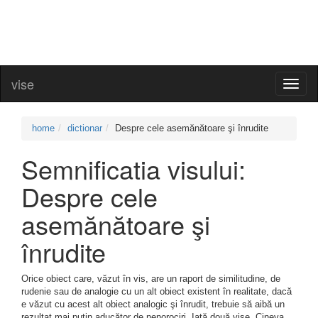
vise
Toggl
naviga
home
dictionar
Despre cele asemănătoare şi înrudite
Semnificatia visului:
Despre cele
asemănătoare şi
înrudite
Orice obiect care, văzut în vis, are un raport de similitudine, de
rudenie sau de analogie cu un alt obiect existent în realitate, dacă
e văzut cu acest alt obiect analogic şi înrudit, trebuie să aibă un
rezultat mai puţin aducător de nenorociri. Iată două vise. Cineva