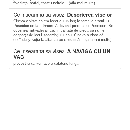
folosinţă: astfel, toate uneltele... (afla mai multe)
Ce inseamna sa visezi
Descrierea viselor
Cineva a visat că era legat cu un lanţ la temelia statuii lui
Poseidon de la Isthmos. A devenit preot al lui Poseidon. Se
cuvenea, într-adevăr, ca, în calitate de preot, să nu fie
despărţit de locul sacerdoţiului său. Cineva a visat că,
ducîndu-şi soţia la altar ca pe o victimă,... (afla mai multe)
Ce inseamna sa visezi
A NAVIGA CU UN
VAS
prevestire ca vei face o calatorie lunga;