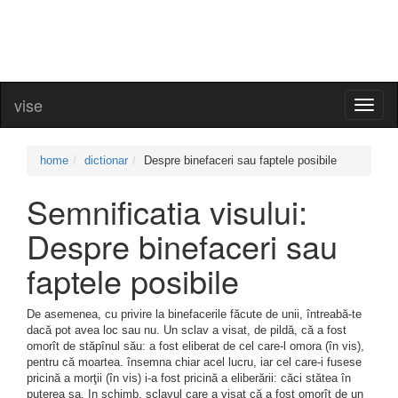
vise
Toggl
naviga
home
dictionar
Despre binefaceri sau faptele posibile
Semnificatia visului:
Despre binefaceri sau
faptele posibile
De asemenea, cu privire la binefacerile făcute de unii, întreabă-te
dacă pot avea loc sau nu. Un sclav a visat, de pildă, că a fost
omorît de stăpînul său: a fost eliberat de cel care-l omora (în vis),
pentru că moartea. însemna chiar acel lucru, iar cel care-i fusese
pricină a morţii (în vis) i-a fost pricină a eliberării: căci stătea în
puterea sa. In schimb, sclavul care a visat că a fost omorît de un