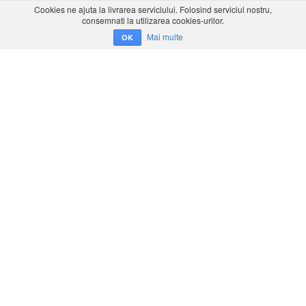
Cookies ne ajuta la livrarea serviciului. Folosind serviciul nostru,
consemnati la utilizarea cookies-urilor.
Mai multe
OK