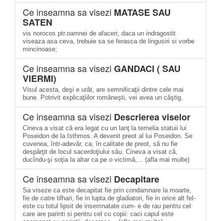
Ce inseamna sa visezi
MATASE SAU
SATEN
vis norocos ptr.oamnei de afaceri; daca un indragostit
viseaza asa ceva, trebuie sa se ferasca de lingusiri si vorbe
mincinoase;
Ce inseamna sa visezi
GANDACI ( SAU
VIERMI)
Visul acesta, deşi e urât, are semnificaţii dintre cele mai
bune. Potrivit explicaţiilor româneşti, vei avea un câştig.
Ce inseamna sa visezi
Descrierea viselor
Cineva a visat că era legat cu un lanţ la temelia statuii lui
Poseidon de la Isthmos. A devenit preot al lui Poseidon. Se
cuvenea, într-adevăr, ca, în calitate de preot, să nu fie
despărţit de locul sacerdoţiului său. Cineva a visat că,
ducîndu-şi soţia la altar ca pe o victimă,... (afla mai multe)
Ce inseamna sa visezi
Decapitare
Sa viseze ca este decapitat fie prin condamnare la moarte,
fie de catre tilhari, fie in lupta de gladiatori, fie in orice alt fel-
este cu totul lipsit de insemnatate cum- e de rau pentru cel
care are parinti si pentru cel cu copii: caci capul este