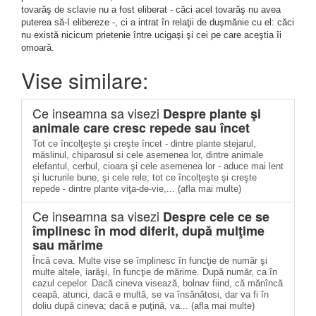
tovarăş de sclavie nu a fost eliberat - căci acel tovarăş nu avea
puterea să-I elibereze -, ci a intrat în relaţii de duşmănie cu el: căci
nu există nicicum prietenie între ucigaşi şi cei pe care aceştia îi
omoară.
Vise similare:
Ce inseamna sa visezi
Despre plante şi
animale care cresc repede sau încet
Tot ce încolţeşte şi creşte încet - dintre plante stejarul,
măslinul, chiparosul si cele asemenea lor, dintre animale
elefantul, cerbul, cioara şi cele asemenea lor - aduce mai lent
şi lucrurile bune, şi cele rele; tot ce încolţeşte şi creşte
repede - dintre plante viţa-de-vie,... (afla mai multe)
Ce inseamna sa visezi
Despre cele ce se
împlinesc în mod diferit, după mulţime
sau mărime
Încă ceva. Multe vise se împlinesc în funcţie de număr şi
multe altele, iarăşi, în funcţie de mărime. După număr, ca în
cazul cepelor. Dacă cineva visează, bolnav fiind, că mănîncă
ceapă, atunci, dacă e multă, se va însănătosi, dar va fi în
doliu după cineva; dacă e puţină, va... (afla mai multe)