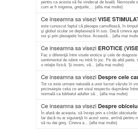
pentru ca acesta să fie vindecat de boală. Nevrozele su
cum ar fi migrena, greţurile,... (afla mai multe)
Ce inseamna sa visezi
VISE STIMULA
este cunoscut faptul că pleoapa camuflează, în timpul
şi globul ocular se deplasează în sus. Dacă cineva a
noi şi prin pleoapele închise. Această... (afla mai mult
Ce inseamna sa visezi
EROTICE (VISE
Fac o diferenţă între visele erotice şi cele de dragoste
sentimentul de iubire nu intră în joc. Pe de altă parte
o relaţie fizică. Şi invers, vă... (afla mai multe)
Ce inseamna sa visezi
Despre cele car
Tot ce este urmare naturală a unor lucruri văzute în vis
pricinuieşte celui ce are visul respectiv duşmănie între
normală ca bărbatul adulter să... (afla mai multe)
Ce inseamna sa visezi
Despre obiceiu
În afară de aceasta, să începi prin a cîntări obiceiurile 
Iar dacă nu ai siguranţă în acest sens, amînă pentru m
să nu dai greş. Cineva a... (afla mai multe)