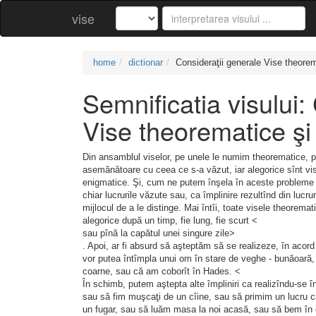
vise
home
dictionar
Consideraţii generale Vise theorem
Semnificatia visului:
Vise theorematice şi
Din ansamblul viselor, pe unele le numim theorematice, pe 
asemănătoare cu ceea ce s-a văzut, iar alegorice sînt vise
enigmatice. Şi, cum ne putem înşela în aceste probleme 
chiar lucrurile văzute sau, ca împlinire rezultînd din lucruri
mijlocul de a le distinge. Mai întîi, toate visele theoremat
alegorice după un timp, fie lung, fie scurt <
sau pînă la capătul unei singure zile>
. Apoi, ar fi absurd să aşteptăm să se realizeze, în acord
vor putea întîmpla unui om în stare de veghe - bunăoară
coarne, sau că am coborît în Hades. <
În schimb, putem aştepta alte împliniri ca realizîndu-se î
sau să fim muşcaţi de un cîine, sau să primim un lucru c
un fugar, sau să luăm masa la noi acasă, sau să bem în 