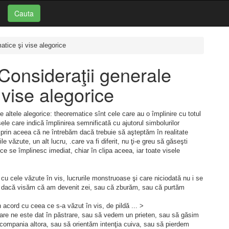
Cauta
atice şi vise alegorice
 Consideraţii generale
 vise alegorice
altele alegorice: theorematice sînt cele care au o împlinire cu totul
le care indică împlinirea semnificată cu ajutorul simbolurilor
prin aceea că ne întrebăm dacă trebuie să aşteptăm în realitate
le văzute, un alt lucru, .care va fi diferit, nu ţi-e greu să găseşti
ice se împlinesc imediat, chiar în clipa aceea, iar toate visele
 cu cele văzute în vis, lucrurile monstruoase şi care niciodată nu i se
, dacă visăm că am devenit zei, sau că zburăm, sau că purtăm
n acord cu ceea ce s-a văzut în vis, de pildă ... >
are ne este dat în păstrare, sau să vedem un prieten, sau să găsim
compania altora, sau să orientăm intenţia cuiva, sau să pierdem