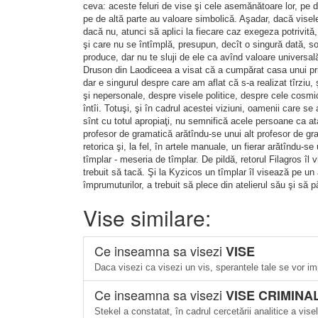
ceva: aceste feluri de vise şi cele asemănătoare lor, pe de
pe de altă parte au valoare simbolică. Aşadar, dacă visel
dacă nu, atunci să aplici la fiecare caz exegeza potrivită
şi care nu se întîmplă, presupun, decît o singură dată, so
produce, dar nu te sluji de ele ca avînd valoare universa
Druson din Laodiceea a visat că a cumpărat casa unui prie
dar e singurul despre care am aflat că s-a realizat tîrziu
şi nepersonale, despre visele politice, despre cele cosmi
întîi. Totuşi, şi în cadrul acestei viziuni, oamenii care s
sînt cu totul apropiaţi, nu semnifică acele persoane ca ata
profesor de gramatică arătîndu-se unui alt profesor de gr
retorica şi, la fel, în artele manuale, un fierar arătîndu-s
tîmplar - meseria de tîmplar. De pildă, retorul Filagros îl 
trebuit să tacă. Şi la Kyzicos un tîmplar îl visează pe un a
împrumuturilor, a trebuit să plece din atelierul său şi să 
Vise similare:
Ce inseamna sa visezi
VISE
Daca visezi ca visezi un vis, sperantele tale se vor imp
Ce inseamna sa visezi
VISE CRIMINA
Stekel a constatat, în cadrul cercetării analitice a vise