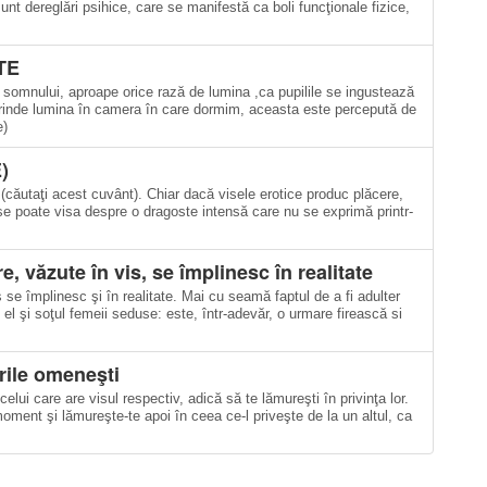
nt dereglări psihice, care se manifestă ca boli funcţionale fizice,
TE
 somnului, aproape orice rază de lumina ,ca pupilile se ingustează
prinde lumina în camera în care dormim, aceasta este percepută de
e)
)
 (căutaţi acest cuvânt). Chiar dacă visele erotice produc plăcere,
, se poate visa despre o dragoste intensă care nu se exprimă printr-
e, văzute în vis, se împlinesc în realitate
 se împlinesc şi în realitate. Mai cu seamă faptul de a fi adulter
 el şi soţul femeii seduse: este, într-adevăr, o urmare firească si
rile omeneşti
celui care are visul respectiv, adică să te lămureşti în privinţa lor.
oment şi lămureşte-te apoi în ceea ce-l priveşte de la un altul, ca