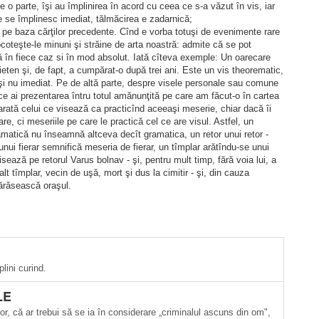
 o parte, îşi au împlinirea în acord cu ceea ce s-a văzut în vis, iar
e se împlinesc imediat, tălmăcirea e zadarnică;
, pe baza cărţilor precedente. Cînd e vorba totuşi de evenimente rare
coteşte-le minuni şi străine de arta noastră: admite că se pot
lă în fiece caz si în mod absolut. Iată cîteva exemple: Un oarecare
ten şi, de fapt, a cumpărat-o după trei ani. Este un vis theorematic,
, şi nu imediat. Pe de altă parte, despre visele personale sau comune
ce ai prezentarea întru totul amănunţită pe care am făcut-o în cartea
e arată celui ce visează ca practicînd aceeaşi meserie, chiar dacă îi
re, ci meseriile pe care le practică cel ce are visul. Astfel, un
amatică nu înseamnă altceva decît gramatica, un retor unui retor ­
e unui fierar semnifică meseria de fierar, un tîmplar arătîndu-se unui
visează pe retorul Varus bolnav - şi, pentru mult timp, fără voia lui, a
lt tîmplar, vecin de uşă, mort şi dus la cimitir - şi, din cauza
părăsească oraşul.
lini curind.
LE
lor, că ar trebui să se ia în considerare „criminalul ascuns din om",