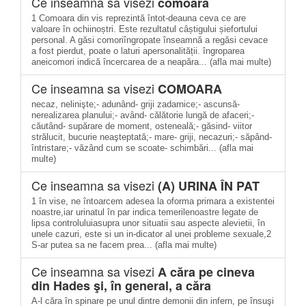
Ce inseamna sa visezi
comoara
1 Comoara din vis reprezintă întot-deauna ceva ce are
valoare în ochiinoștri. Este rezultatul câștigului șiefortului
personal. A găsi comoriîngropate înseamnă a regăsi cevace
a fost pierdut, poate o laturi apersonalității. îngroparea
aneicomori indică încercarea de a neapăra... (afla mai multe)
Ce inseamna sa visezi
COMOARA
necaz, nelinişte;- adunând- griji zadarnice;- ascunsă-
nerealizarea planului;- având- călătorie lungă de afaceri;-
căutând- supărare de moment, osteneală;- găsind- viitor
strălucit, bucurie neaşteptată;- mare- griji, necazuri;- săpând-
întristare;- văzând cum se scoate- schimbări... (afla mai
multe)
Ce inseamna sa visezi
(A) URINA ÎN PAT
1 în vise, ne întoarcem adesea la oforma primara a existentei
noastre,iar urinatul în par indica temerilenoastre legate de
lipsa controluluiasupra unor situatii sau aspecte alevietii, în
unele cazuri, este si un in-dicator al unei probleme sexuale,2
S-ar putea sa ne facem prea... (afla mai multe)
Ce inseamna sa visezi
A căra pe cineva
din Hades şi, în general, a căra
A-l căra în spinare pe unul dintre demonii din infern, pe însuşi