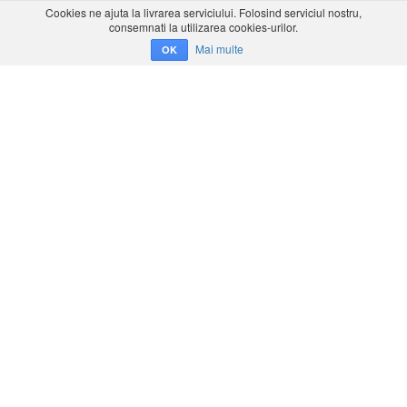
Cookies ne ajuta la livrarea serviciului. Folosind serviciul nostru,
consemnati la utilizarea cookies-urilor.
Mai multe
OK