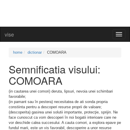
vise
Toggl
naviga
home
dictionar
COMOARA
Semnificatia visului:
COMOARA
(in cautarea unei comori) deruta, lipsuri, nevoia unei schimbari
favorabile;
(in pamant sau în pestera) necesitatea de ati sonda propria
constiinta pentru a descoperi resurse proprii de valoare;
(descoperita) gasirea unei solutii importante, protecţie, sprijin. Ne
face cunoscut ca vom descoperi în noi bogatii interioare care ne
vor deschide calea succesului. A cauta comori, a explora epave pe
fundul marii, este un vis favorabil, descoperire a unor resurse