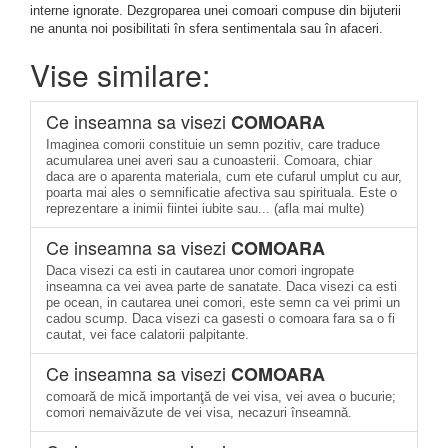
interne ignorate. Dezgroparea unei comoari compuse din bijuterii
ne anunta noi posibilitati în sfera sentimentala sau în afaceri.
Vise similare:
Ce inseamna sa visezi
COMOARA
Imaginea comorii constituie un semn pozitiv, care traduce
acumularea unei averi sau a cunoasterii. Comoara, chiar
daca are o aparenta materiala, cum ete cufarul umplut cu aur,
poarta mai ales o semnificatie afectiva sau spirituala. Este o
reprezentare a inimii fiintei iubite sau... (afla mai multe)
Ce inseamna sa visezi
COMOARA
Daca visezi ca esti in cautarea unor comori ingropate
inseamna ca vei avea parte de sanatate. Daca visezi ca esti
pe ocean, in cautarea unei comori, este semn ca vei primi un
cadou scump. Daca visezi ca gasesti o comoara fara sa o fi
cautat, vei face calatorii palpitante.
Ce inseamna sa visezi
COMOARA
comoară de mică importanţă de vei visa, vei avea o bucurie;
comori nemaivăzute de vei visa, necazuri înseamnă.