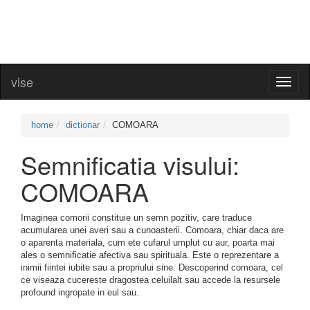
vise
Toggl
naviga
home
dictionar
COMOARA
Semnificatia visului:
COMOARA
Imaginea comorii constituie un semn pozitiv, care traduce
acumularea unei averi sau a cunoasterii. Comoara, chiar daca are
o aparenta materiala, cum ete cufarul umplut cu aur, poarta mai
ales o semnificatie afectiva sau spirituala. Este o reprezentare a
inimii fiintei iubite sau a propriului sine. Descoperind comoara, cel
ce viseaza cucereste dragostea celuilalt sau accede la resursele
profound ingropate in eul sau.