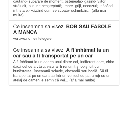
căutând- supărare de moment, osteneală;- găsind- viitor
strălucit, bucurie neaşteptată;- mare- griji, necazuri;- săpând-
întristare;- văzând cum se scoate- schimbări... (afla mai
multe)
Ce inseamna sa visezi
BOB SAU FASOLE
A MANCA
vei avea o neintelegere;
Ce inseamna sa visezi
A fi înhămat la un
car sau a fi transportat pe un car
A fi înhămat la un car ca unul dintre cai, indiferent care, chiar
dacă cel ce a văzut visul ar fi renumit şi obişnuit cu
bunăstarea, înseamnă sclavie, oboseală sau boală. Să fii
transportat pe un car sau într-un vehicul cu patru roţi cu un
atelaj de oameni e semn că vei... (afla mai multe)