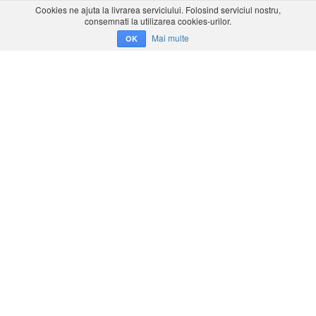
Cookies ne ajuta la livrarea serviciului. Folosind serviciul nostru,
consemnati la utilizarea cookies-urilor.
Mai multe
OK