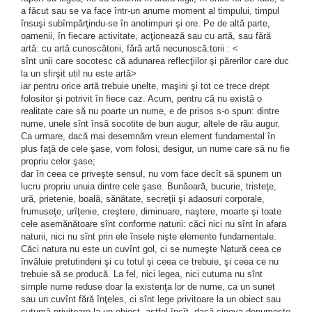
a făcut sau se va face într-un anume moment al timpului, timpul
însuşi sub­împărţindu-se în anotimpuri şi ore. Pe de altă parte,
oamenii, în fiecare activitate, acţionează sau cu artă, sau fără
artă: cu artă cunoscătorii, fără artă necunoscă:torii : <
sînt unii care socotesc că adunarea reflecţiilor şi părerilor care duc
la un sfirşit util nu este artă>
iar pentru orice artă trebuie unelte, maşini şi tot ce trece drept
folositor şi potrivit în fiece caz. Acum, pentru că nu există o
realitate care să nu poarte un nume, e de prisos s-o spun: dintre
nume, unele sînt însă socotite de bun augur, altele de rău augur.
Ca urmare, dacă mai desemnăm vreun element fundamental în
plus faţă de cele şase, vom folosi, desigur, un nume care să nu fie
propriu celor şase;
dar în ceea ce priveşte sensul, nu vom face decît să spunem un
lucru propriu unuia dintre cele şase. Bunăoară, bucurie, tristeţe,
ură, prietenie, boală, sănătate, secreţii şi adaosuri corporale,
frumu­seţe, urîţenie, creştere, diminuare, naştere, moarte şi toate
cele asemă­nătoare sînt conforme naturii: căci nici nu sînt în afara
naturii, nici nu sînt prin ele însele nişte elemente fundamentale.
Căci natura nu este un cuvînt gol, ci se numeşte Natură ceea ce
învăluie pretutindeni şi cu totul şi ceea ce trebuie, şi ceea ce nu
trebuie să se producă. La fel, nici legea, nici cutuma nu sînt
simple nume reduse doar la existenţa lor de nume, ca un sunet
sau un cuvînt fără înţeles, ci sînt lege privitoare la un obiect sau
cutumă privitoare la un obiect, astfel încît, dacă cineva denumeşte