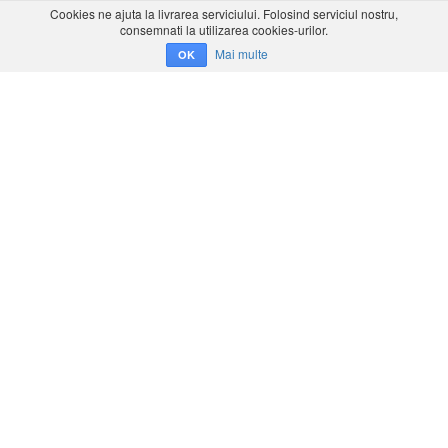
Cookies ne ajuta la livrarea serviciului. Folosind serviciul nostru,
consemnati la utilizarea cookies-urilor.
Mai multe
OK