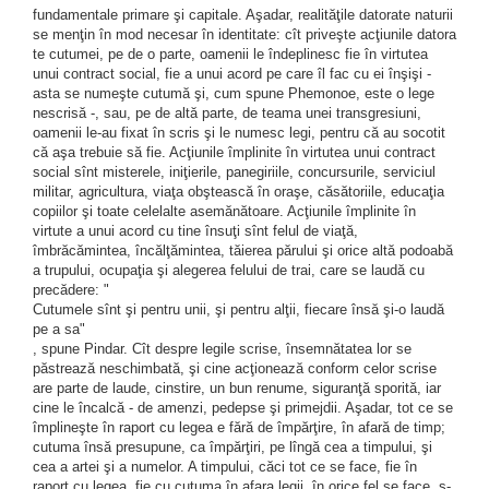
fundamentale primare şi capitale. Aşadar, realităţile datorate naturii
se menţin în mod necesar în identitate: cît priveşte acţiunile datora
te cutumei, pe de o parte, oamenii le îndeplinesc fie în virtutea
unui contract social, fie a unui acord pe care îl fac cu ei înşişi -
asta se numeşte cutumă şi, cum spune Phemonoe, este o lege
nescrisă -, sau, pe de altă parte, de teama unei transgresiuni,
oamenii le-au fixat în scris şi le numesc legi, pentru că au socotit
că aşa trebuie să fie. Acţiunile împlinite în virtutea unui contract
social sînt misterele, iniţierile, panegiriile, concursurile, serviciul
militar, agricultura, viaţa obştească în oraşe, căsătoriile, educaţia
copiilor şi toate celelalte asemănătoare. Acţiunile împlinite în
virtute a unui acord cu tine însuţi sînt felul de viaţă,
îmbrăcămintea, încălţămintea, tăierea părului şi orice altă podoabă
a trupului, ocupaţia şi alegerea felului de trai, care se laudă cu
precădere: "
Cutumele sînt şi pentru unii, şi pentru alţii, fiecare însă şi-o laudă
pe a sa"
, spune Pindar. Cît despre legile scrise, însemnătatea lor se
păstrează neschimbată, şi cine acţionează conform celor scrise
are parte de laude, cinstire, un bun renume, siguranţă sporită, iar
cine le încalcă - de amenzi, pedepse şi primejdii. Aşadar, tot ce se
împlineşte în raport cu legea e fără de împărţire, în afară de timp;
cutuma însă presupune, ca împărţiri, pe lîngă cea a timpului, şi
cea a artei şi a numelor. A timpului, căci tot ce se face, fie în
raport cu legea, fie cu cutuma în afara legii, în orice fel se face, s-