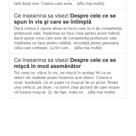
Iată două vise. Cineva care avea... (afla mai multe)
Ce inseamna sa visezi
Despre cele ce se
spun în vis şi care se întîmplă
Dacă cineva îi spune altuia un lucru care nu e de competenţa
profesiunii sale, împlinirea se face chiar pentru acest individ;
dacă spune ceva care este de competenţa profesiunii sale,
împlinirea se face pentru celălalt, niciodată pentru persoana
celui care vorbeşte. La fel cum,... (afla mai multe)
Ce inseamna sa visezi
Despre cele ce se
mişcă în mod asemănător
Tot ceea ce, văzut în vis, se mişcă în acelaşi fel ca un
obiect din realitate poate însemna acel obiect. Cineva a
visat, bunăoară, că un şarpe l-a muşcat de un picior. Roata
unui vehicul, pe drum, i-a strivit chiar piciorul de care visase
că fusese muşcat. Şi, de fapt, roata se... (afla mai multe)