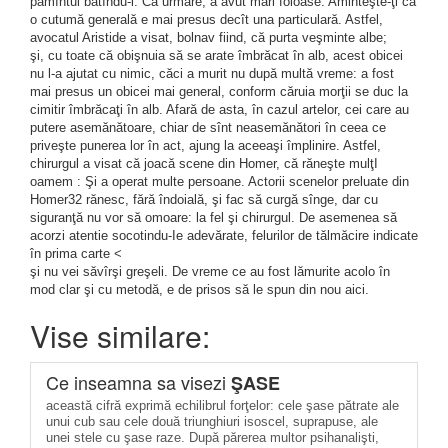
pămîntul bătîndu-l. Ca urmare, a avut mari foloase. Aminteşte-ţi că
o cutumă generală e mai presus decît una particulară. Astfel,
avocatul Aristide a visat, bolnav fiind, că purta veşminte albe;
şi, cu toate că obişnuia să se arate îmbrăcat în alb, acest obicei
nu l-a ajutat cu nimic, căci a murit nu după multă vreme: a fost
mai presus un obicei mai general, conform căruia morţii se duc la
cimitir îmbrăcaţi în alb. Afară de asta, în cazul artelor, cei care au
putere asemănătoare, chiar de sînt neasemănători în ceea ce
priveşte punerea lor în act, ajung la aceeaşi împlinire. Astfel,
chirurgul a visat că joacă scene din Homer, că răneşte mulţI
oamem : Şi a operat multe persoane. Actorii scenelor preluate din
Homer32 rănesc, fără îndoială, şi fac să curgă sînge, dar cu
siguranţă nu vor să omoare: la fel şi chirurgul. De asemenea să
acorzi atentie socotindu-Ie adevărate, felurilor de tălmăcire indicate
în prima carte <
şi nu vei săvîrşi greşeli. De vreme ce au fost lămurite acolo în
mod clar şi cu metodă, e de prisos să le spun din nou aici.
Vise similare:
Ce inseamna sa visezi
ŞASE
această cifră exprimă echilibrul forţelor: cele şase pătrate ale
unui cub sau cele două triunghiuri isoscel, suprapuse, ale
unei stele cu şase raze. După părerea multor psihanalişti,