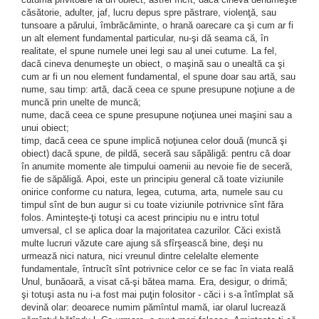
căsătorie, adulter, jaf, lucru depus spre păstrare, violenţă, sau
tunsoare a părului, îmbrăcăminte, o hrană oarecare ca şi cum ar fi
un alt element fundamental particular, nu-şi dă seama că, în
realitate, el spune numele unei legi sau al unei cutume. La fel,
dacă cineva denu­meşte un obiect, o maşină sau o unealtă ca şi
cum ar fi un nou element fundamental, el spune doar sau artă, sau
nume, sau timp: artă, dacă ceea ce spune presupune noţiune a de
muncă prin unelte de muncă;
nume, dacă ceea ce spune presupune noţiunea unei maşini sau a
unui obiect;
timp, dacă ceea ce spune implică noţiunea celor două (muncă şi
obiect) ­dacă spune, de pildă, seceră sau săpăligă: pentru că doar
în anumite momente ale timpului oamenii au nevoie fie de seceră,
fie de săpăligă. Apoi, este un principiu general că toate viziunile
onirice conforme cu natura, legea, cutuma, arta, numele sau cu
timpul sînt de bun augur si cu toate viziunile potrivnice sînt făra
folos. Aminteşte-ţi totuşi ca acest principiu nu e intru totul
umversal, cI se aplica doar la majoritatea cazurilor. Căci există
multe lucruri văzute care ajung să sfîrşească bine, deşi nu
urmează nici natura, nici vreunul dintre celelalte elemente
fundamentale, întrucît sînt potrivnice celor ce se fac în viata reală
Unul, bunăoară, a visat că-şi bătea mama. Era, desigur, o drimă;
şi totuşi asta nu i-a fost mai puţin folositor - căci i s-a întîmplat să
devină olar: deoarece numim pămîntul mamă, iar olarul lucrează