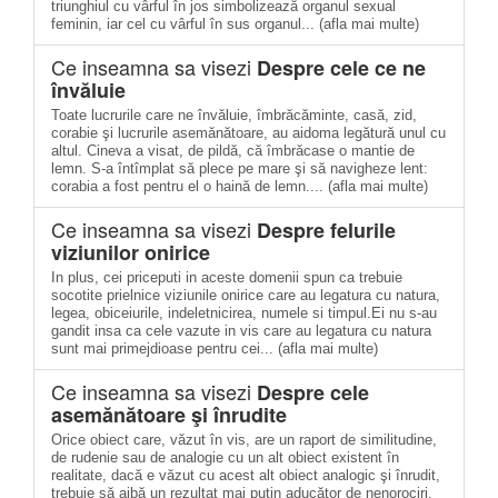
triunghiul cu vârful în jos simbolizează organul sexual
feminin, iar cel cu vârful în sus organul... (afla mai multe)
Ce inseamna sa visezi
Despre cele ce ne
învăluie
Toate lucrurile care ne învăluie, îmbrăcăminte, casă, zid,
corabie şi lucrurile asemănătoare, au aidoma legătură unul cu
altul. Cineva a visat, de pildă, că îmbrăcase o mantie de
lemn. S-a întîmplat să plece pe mare şi să navigheze lent:
corabia a fost pentru el o haină de lemn.... (afla mai multe)
Ce inseamna sa visezi
Despre felurile
viziunilor onirice
In plus, cei priceputi in aceste domenii spun ca trebuie
socotite prielnice viziunile onirice care au legatura cu natura,
legea, obiceiurile, indeletnicirea, numele si timpul.Ei nu s-au
gandit insa ca cele vazute in vis care au legatura cu natura
sunt mai primejdioase pentru cei... (afla mai multe)
Ce inseamna sa visezi
Despre cele
asemănătoare şi înrudite
Orice obiect care, văzut în vis, are un raport de similitudine,
de rudenie sau de analogie cu un alt obiect existent în
realitate, dacă e văzut cu acest alt obiect analogic şi înrudit,
trebuie să aibă un rezultat mai puţin aducător de nenorociri.