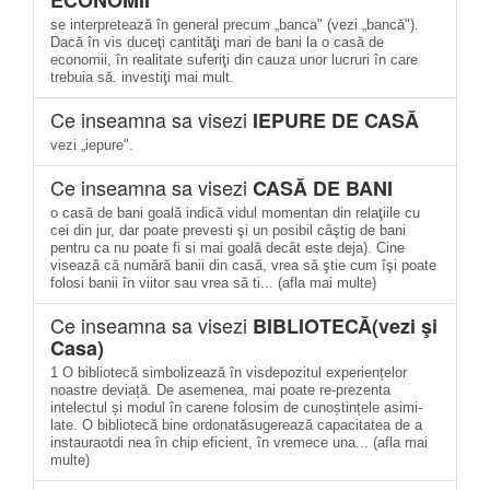
ECONOMII
se interpretează în general precum „banca" (vezi „bancă").
Dacă în vis duceţi cantităţi mari de bani la o casă de
economii, în realitate suferiţi din cauza unor lucruri în care
trebuia să. investiţi mai mult.
Ce inseamna sa visezi
IEPURE DE CASĂ
vezi „iepure".
Ce inseamna sa visezi
CASĂ DE BANI
o casă de bani goală indică vidul momentan din relaţiile cu
cei din jur, dar poate prevesti şi un posibil câştig de bani
pentru ca nu poate fi si mai goală decât este deja). Cine
visează că numără banii din casă, vrea să ştie cum îşi poate
folosi banii în viitor sau vrea să ti... (afla mai multe)
Ce inseamna sa visezi
BIBLIOTECĂ(vezi şi
Casa)
1 O bibliotecă simbolizează în visdepozitul experiențelor
noastre deviață. De asemenea, mai poate re-prezenta
intelectul și modul în carene folosim de cunoștințele asimi-
late. O bibliotecă bine ordonatăsugerează capacitatea de a
instauraotdi nea în chip eficient, în vremece una... (afla mai
multe)