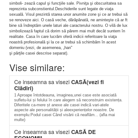
simboli- zează capul şi funcţiile sale. Pivniţa şi obscuritatea sa
reprezinta subconstientul.Deschiderile sunt legate de viaţa
sexuală. Visul prezintă starea unor anumite zone şi ce ar trebui să
se renoveze aici. O casă veche, dărăpănată, ne aminteşte că ar ft
bine să îndreptăm unele laturi ale caracterului nostru. O vilă de lux
simbolizează faptul că dorim să părem mai mult decât suntem în
realitate. Casa în care lucrăm oferă indicii referitoare la viaţa
noastră profesională şi la ce ar trebui să schimbăm în acest
domeniu (vezi, de asemenea, „han"
şi părţile casei descrise separat).
Vise similare:
Ce inseamna sa visezi
CASĂ(vezi fi
Clădiri)
1 Aproape întotdeauna, imaginea,unei case este asociată
sufletu-lui și felului în care alegem să neconstruim existența.
Diferitele ca-mere șt anexe ale casei indică vari-atele
aspecte ale personalității și aleexperiențelor noastre. De
exemplu:Podul casei Când visării că neaflăm... (afla mai
multe)
Ce inseamna sa visezi
CASĂ DE