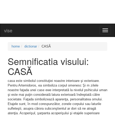
vise
Toggl
naviga
home
dictionar
CASĂ
Semnificatia visului:
CASĂ
casa este simbolul constituţiei noastre interioare şi exterioare.
Pentru Artemidoros, ea simboliza corpul omenesc Şi m zilele
noastre faţada unei case ewe interpretată la nivelul psihicului uman
şi este mai puţin considerată latura exterioară îndreptată către
societate. Faţada simbolizează aparenţa, personalitatea omului.
Etajele sunt, în mod corespunzător, zonele corpului sau laturile
sufleteşti, asupra cărora subconştientul ar dori să ne atragă
atenţia. Acoperişul, şarpanta acoperişului şi etajele superioare