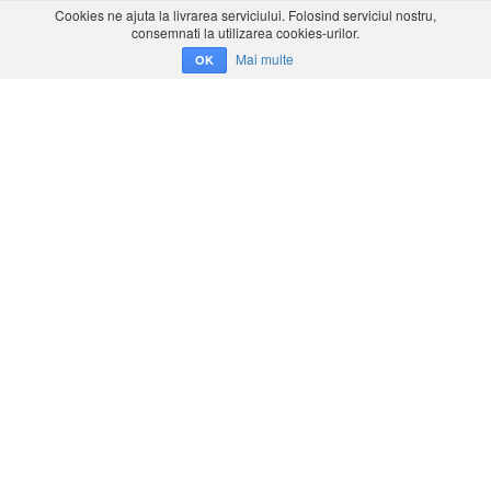
Cookies ne ajuta la livrarea serviciului. Folosind serviciul nostru,
consemnati la utilizarea cookies-urilor.
Mai multe
OK