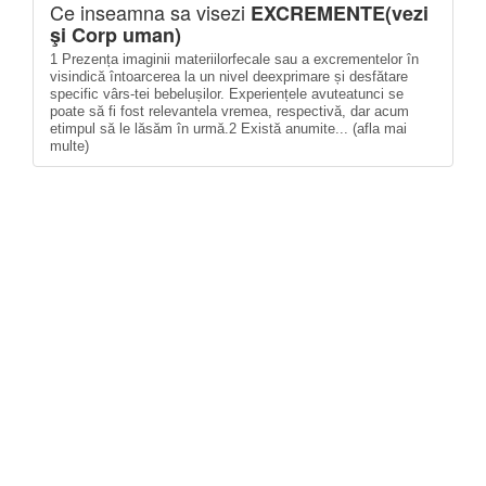
Ce inseamna sa visezi
EXCREMENTE(vezi
şi Corp uman)
1 Prezența imaginii materiilorfecale sau a excrementelor în
visindică întoarcerea la un nivel deexprimare și desfătare
specific vârs-tei bebelușilor. Experiențele avuteatunci se
poate să fi fost relevantela vremea, respectivă, dar acum
etimpul să le lăsăm în urmă.2 Există anumite... (afla mai
multe)