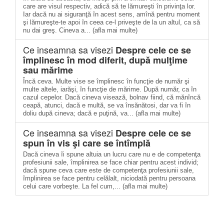
care are visul respectiv, adică să te lămureşti în privinţa lor.
Iar dacă nu ai siguranţă în acest sens, amînă pentru moment
şi lămureşte-te apoi în ceea ce-l priveşte de la un altul, ca să
nu dai greş. Cineva a... (afla mai multe)
Ce inseamna sa visezi
Despre cele ce se
împlinesc în mod diferit, după mulţime
sau mărime
Încă ceva. Multe vise se împlinesc în funcţie de număr şi
multe altele, iarăşi, în funcţie de mărime. După număr, ca în
cazul cepelor. Dacă cineva visează, bolnav fiind, că mănîncă
ceapă, atunci, dacă e multă, se va însănătosi, dar va fi în
doliu după cineva; dacă e puţină, va... (afla mai multe)
Ce inseamna sa visezi
Despre cele ce se
spun în vis şi care se întîmplă
Dacă cineva îi spune altuia un lucru care nu e de competenţa
profesiunii sale, împlinirea se face chiar pentru acest individ;
dacă spune ceva care este de competenţa profesiunii sale,
împlinirea se face pentru celălalt, niciodată pentru persoana
celui care vorbeşte. La fel cum,... (afla mai multe)