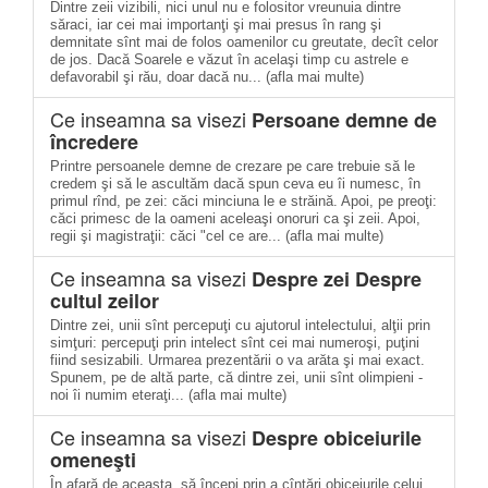
Dintre zeii vizibili, nici unul nu e folositor vreunuia dintre
săraci, iar cei mai importanţi şi mai presus în rang şi
demnitate sînt mai de folos oamenilor cu greutate, decît celor
de jos. Dacă Soarele e văzut în acelaşi timp cu astrele e
defavorabil şi rău, doar dacă nu... (afla mai multe)
Ce inseamna sa visezi
Persoane demne de
încredere
Printre persoanele demne de crezare pe care trebuie să le
credem şi să le ascultăm dacă spun ceva eu îi numesc, în
primul rînd, pe zei: căci minciuna le e străină. Apoi, pe preoţi:
căci primesc de la oameni aceleaşi onoruri ca şi zeii. Apoi,
regii şi magistraţii: căci "cel ce are... (afla mai multe)
Ce inseamna sa visezi
Despre zei Despre
cultul zeilor
Dintre zei, unii sînt percepuţi cu ajutorul intelectului, alţii prin
simţuri: percepuţi prin intelect sînt cei mai numeroşi, puţini
fiind sesizabili. Urmarea prezentării o va arăta şi mai exact.
Spunem, pe de altă parte, că dintre zei, unii sînt olimpieni -
noi îi numim eteraţi... (afla mai multe)
Ce inseamna sa visezi
Despre obiceiurile
omeneşti
În afară de aceasta, să începi prin a cîntări obiceiurile celui