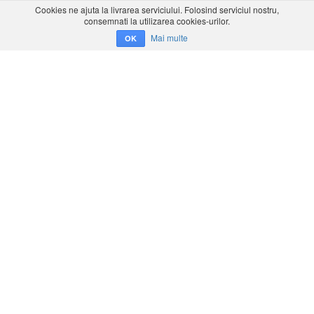
Cookies ne ajuta la livrarea serviciului. Folosind serviciul nostru,
consemnati la utilizarea cookies-urilor.
Mai multe
OK