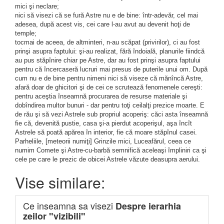
mici şi neclare;
nici să visezi că se fură Astre nu e de bine: într-adevăr, cel mai
adesea, după acest vis, cei care l-au avut au devenit hoţi de
temple;
tocmai de aceea, de altminteri, n-au scăpat (privirilor), ci au fost
prinşi asupra faptului: şi-au realizat, fără îndoială, planurile fiindcă
au pus stăpînire chiar pe Astre, dar au fost prinşi asupra faptului
pentru că încercaseră lucruri mai presus de puterile unui om. După
cum nu e de bine pentru nimeni nici să viseze că mănîncă Astre,
afară doar de ghicitori şi de cei ce scrutează fenomenele cereşti:
pentru aceştia înseamnă procurarea de resurse materiale şi
dobîndirea multor bunuri - dar pentru toţi ceilalţi prezice moarte. E
de rău şi să vezi Astrele sub propriul acoperiş: căci asta înseamnă
fie că, devenită pustie, casa şi-a pierdut acoperişul, aşa încît
Astrele să poată apărea în interior, fie că moare stăpînul casei.
Parheliile, [meteorii numiţi] Grinzile mici, Luceafărul, ceea ce
numim Comete şi Astre-cu-barbă semnifică aceleaşi împliniri ca şi
cele pe care le prezic de obicei Astrele văzute deasupra aerului.
Vise similare:
Ce inseamna sa visezi
Despre ierarhia
zeilor "vizibili"