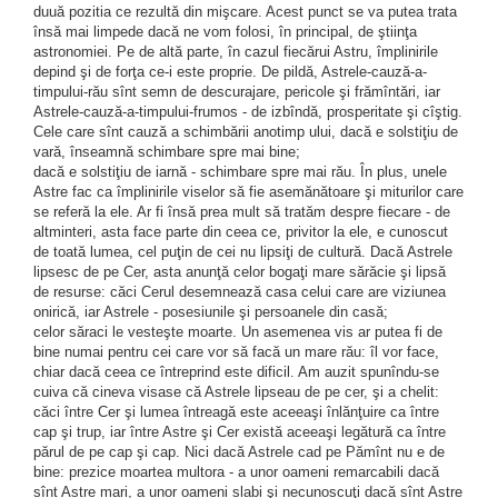
duuă pozitia ce rezultă din mişcare. Acest punct se va putea trata
însă mai limpede dacă ne vom folosi, în principal, de ştiinţa
astronomiei. Pe de altă parte, în cazul fiecărui Astru, împlinirile
depind şi de forţa ce-i este proprie. De pildă, Astrele-cauză-a-
timpului-rău sînt semn de descurajare, pericole şi frămîntări, iar
Astrele-cauză-a-timpului-frumos - de izbîndă, prosperitate şi cîştig.
Cele care sînt cauză a schimbării anotimp ului, dacă e solstiţiu de
vară, înseamnă schimbare spre mai bine;
dacă e solstiţiu de iarnă - schimbare spre mai rău. În plus, unele
Astre fac ca împlinirile viselor să fie asemănătoare şi miturilor care
se referă la ele. Ar fi însă prea mult să tratăm despre fiecare - de
altminteri, asta face parte din ceea ce, privitor la ele, e cunoscut
de toată lumea, cel puţin de cei nu lipsiţi de cultură. Dacă Astrele
lipsesc de pe Cer, asta anunţă celor bogaţi mare sărăcie şi lipsă
de resurse: căci Cerul desemnează casa celui care are viziunea
onirică, iar Astrele - posesiunile şi persoanele din casă;
celor săraci le vesteşte moarte. Un asemenea vis ar putea fi de
bine numai pentru cei care vor să facă un mare rău: îl vor face,
chiar dacă ceea ce întreprind este dificil. Am auzit spunîndu-se
cuiva că cineva visase că Astrele lipseau de pe cer, şi a chelit:
căci între Cer şi lumea întreagă este aceeaşi înlănţuire ca între
cap şi trup, iar între Astre şi Cer există aceeaşi legătură ca între
părul de pe cap şi cap. Nici dacă Astrele cad pe Pămînt nu e de
bine: prezice moartea multora - a unor oameni remarcabili dacă
sînt Astre mari, a unor oameni slabi şi necunoscuţi dacă sînt Astre