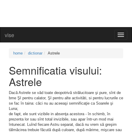
vise
Toggl
naviga
home
dictionar
Astrele
Semnificatia visului:
Astrele
Dacă Astrele se văd toate deopotrivă strălucitoare şi pure, sînt de
bme ŞI pentru calator, ŞI pentru alte activităti, si pentru lucrurile ce
se fac în taina: căci nu au aceeaşi semnificaţie ca Soarele şi
Luna;
de fapt, ele sunt vizibile in absenţa acestora - în schimb, în
prezenta lor sau sînt total invizibile, sau apar într-un mod mai
întunecat. Luînd fiecare Astru separat, dacă nu vrem să greşim
tălmăcirea trebuie făcută după culoare, după mărime, mişcare sau