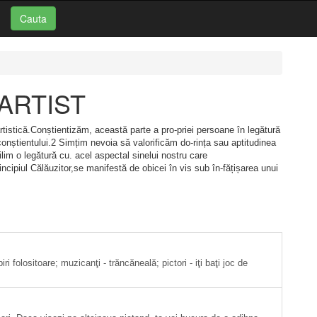
Cauta
: ARTIST
artistică.Conștientizăm, această parte a pro-priei persoane în legătură
bconștientului.2 Simțim nevoia să valorificăm do-rința sau aptitudinea
lim o legătură cu. acel aspectal sinelui nostru care
cipiul Călăuzitor,se manifestă de obicei în vis sub în-fățișarea unui
ri folositoare; muzicanţi - trăncăneală; pictori - iţi baţi joc de