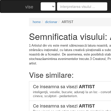
vise
home
dictionar
ARTIST
Semnificatia visului
1 Artistul din vis este menit sătrezească latura noastră, 
strânsăcu iraționalul, cu latura creativă șiirațională a su
noastră de a ficreativi. De asemenea, este posibilsă stabi
stocheazăamintirea evenimentelor trecute.3 Creatorul, Prin
artist.
Vise similare:
Ce inseamna sa visezi
ARTIST
inteligenţă, veselie, bucurie; adunaţi la un loc - convorbi
cineva; sculptori - pedanterism.
Ce inseamna sa visezi
ARTIST