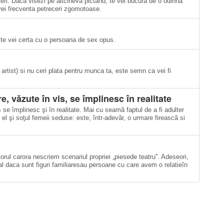
ceri. Daca visezi pe altcineva pictand, te vei bucura de o odihna
vei frecventa petreceri zgomotoase.
 te vei certa cu o persoana de sex opus.
artist) si nu ceri plata pentru munca ta, este semn ca vei fi
e, văzute în vis, se împlinesc în realitate
 se împlinesc şi în realitate. Mai cu seamă faptul de a fi adulter
 el şi soţul femeii seduse: este, într-adevăr, o urmare firească si
rul carora nescriem scenariul propriei „piesede teatru''. Adeseori,
al daca sunt figuri familiaresau persoane cu care avem o relatieîn