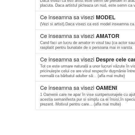
Daca visezi ca esti artist este semn de pierderi in afa
placuta. Daca artistul picteaza un nud, este semn ca 
Ce inseamna sa visezi
MODEL
(Vezi si artist).Daca visezi ca esti model inseamna ca
Ce inseamna sa visezi
AMATOR
Cand faci un lucru de amator in visul tau (ca actor sau 
rasplatit pentru bunatate de o persoana mai in varsta.
Ce inseamna sa visezi
Despre cele car
Tot ce este urmare naturală a unor lucruri văzute în vis
pricinuieşte celui ce are visul respectiv duşmănie între
normală ca bărbatul adulter să... (afla mai multe)
Ce inseamna sa visezi
OAMENI
1 Oamenii care ne apar în vise suntpersonajele cu ajuto
acestia semanifesta pur si simplu ca ei însisi,în speci
prezent. Motivul pentru care... (afla mai multe)