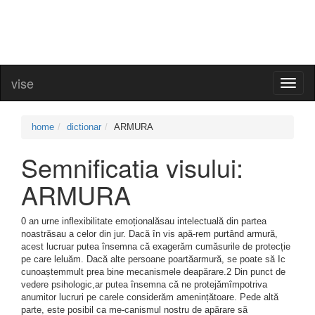
vise
Toggl
naviga
home
dictionar
ARMURA
Semnificatia visului:
ARMURA
0 an urne inflexibilitate emoționalăsau intelectuală din partea
noastrăsau a celor din jur. Dacă în vis apă-rem purtând armură,
acest lucruar putea însemna că exagerăm cumăsurile de protecție
pe care leluăm. Dacă alte persoane poartăarmură, se poate să Ic
cunoaștemmult prea bine mecanismele deapărare.2 Din punct de
vedere psihologic,ar putea însemna că ne protejămîmpotriva
anumitor lucruri pe carele considerăm amenințătoare. Pede altă
parte, este posibil ca me-canismul nostru de apărare să