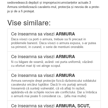
sedovedească depășit și impropriucircumstanțelor actuale.3
Armura simbolizează cavaleris-mul, protecția și nevoia de a prote-
ja și de a fi protejat.
Vise similare:
Ce inseamna sa visezi
ARMURA
Daca visezi ca porti o armura, trebuie sa fii precaut in
problemele banesti. Daca visezi o armura expusa, s-ar putea
sa primesti, in curand, o serie de mentiuni onorabile.
Ce inseamna sa visezi
ARMURA
fii cu băgare de seamă; având- vei purta uniformă; văzând-
cu eforturi mari iţi vei atinge scopul.
Ce inseamna sa visezi
ARMURA
Armura serveşte drept protecţie fizică războinicului soldatului
cavalerului oricărui Iuptător. Dacă în vis purtaţi armură
înseamnă că sunteţi vulnerabil, că vă aflaţi In razboI,
apărându-vă de schijele nocive ale conflictului. Dar a îmbrăca
o armură mai poate fi considerat ca... (afla mai multe)
Ce inseamna sa visezi
ARMURA, SCUT,