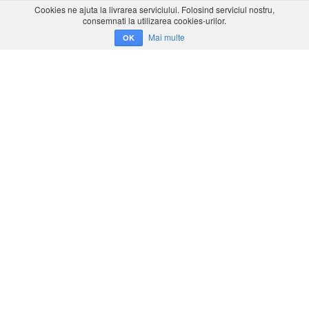
Cookies ne ajuta la livrarea serviciului. Folosind serviciul nostru,
consemnati la utilizarea cookies-urilor.
Mai multe
OK