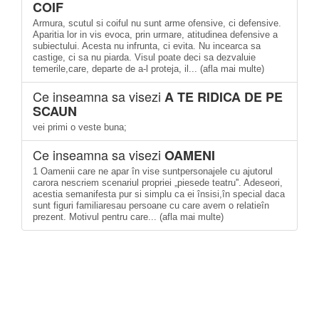
COIF
Armura, scutul si coiful nu sunt arme ofensive, ci defensive.
Aparitia lor in vis evoca, prin urmare, atitudinea defensive a
subiectului. Acesta nu infrunta, ci evita. Nu incearca sa
castige, ci sa nu piarda. Visul poate deci sa dezvaluie
temerile,care, departe de a-l proteja, il... (afla mai multe)
Ce inseamna sa visezi
A TE RIDICA DE PE
SCAUN
vei primi o veste buna;
Ce inseamna sa visezi
OAMENI
1 Oamenii care ne apar în vise suntpersonajele cu ajutorul
carora nescriem scenariul propriei „piesede teatru''. Adeseori,
acestia semanifesta pur si simplu ca ei însisi,în special daca
sunt figuri familiaresau persoane cu care avem o relatieîn
prezent. Motivul pentru care... (afla mai multe)