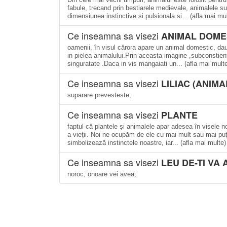
fabule, trecand prin bestiarele medievale, animalele su
dimensiunea instinctive si pulsionala si... (afla mai mu
Ce inseamna sa visezi
ANIMAL DOME
oamenii, în visul cărora apare un animal domestic, dau
in pielea animalului.Prin aceasta imagine ,subconstient
singuratate .Daca in vis mangaiati un... (afla mai mult
Ce inseamna sa visezi
LILIAC (ANIMA
suparare prevesteste;
Ce inseamna sa visezi
PLANTE
faptul că plantele şi animalele apar adesea în visele 
a vieţii. Noi ne ocupăm de ele cu mai mult sau mai puţi
simbolizează instinctele noastre, iar... (afla mai multe)
Ce inseamna sa visezi
LEU DE-TI VA 
noroc, onoare vei avea;