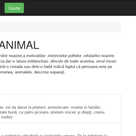
Cauta
: ANIMAL
ilor noastre,a motivatiilor ,instinctelor poftelor ,refularilor noastre
cia,dar si latura imblanzitasi ,dincolo de toate acestea, omul insusi
dinlr-o cireada sau dintr-o haită mdicâ faptul câ persoana este pe
semenea, animalele, descrise separai).
e- vei da daruri la prieteni; amestecate- moarte in familie;
te bună; cu patru picioare- prieteni sinceri şi drepţi; craniu
i multe)
a simboliza atitudinile si inclinatiile umane. De la mitologie la