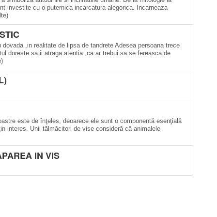
nt investite cu o puternica incarcatura alegorica. Incarneaza
lte)
STIC
 dovada ,in realitate de lipsa de tandrete Adesea persoana trece
ul doreste sa ii atraga atentia ,ca ar trebui sa se fereasca de
e)
L)
noastre este de înţeles, deoarece ele sunt o componentă esenţială
n interes. Unii tălmăcitori de vise consideră că animalele
APAREA IN VIS