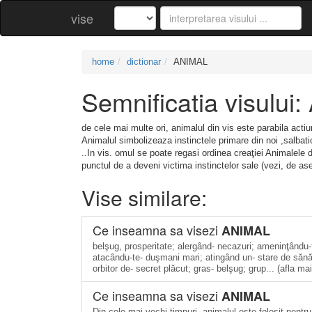
vise
home
dictionar
ANIMAL
Semnificatia visului
de cele mai multe ori, animalul din vis este parabila actiuni
Animalul simbolizeaza instinctele primare din noi ,salbati
..In vis. omul se poate regasi ordinea creaţiei Animalele 
punctul de a deveni victima instinctelor sale (vezi, de a
Vise similare:
Ce inseamna sa visezi
ANIMAL
belşug, prosperitate; alergând- necazuri; ameninţându-t
atacându-te- duşmani mari; atingând un- stare de sănăta
orbitor de- secret plăcut; gras- belşug; grup... (afla ma
Ce inseamna sa visezi
ANIMAL
Din cele mai vechi timpuri, animalul este folosit pentru 