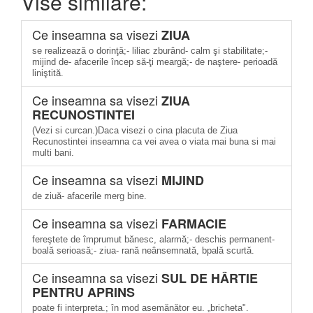
Vise similare:
Ce inseamna sa visezi
ZIUA
se realizează o dorinţă;- liliac zburând- calm şi stabilitate;-
mijind de- afacerile încep să-ţi meargă;- de naştere- perioadă
liniştită.
Ce inseamna sa visezi
ZIUA
RECUNOSTINTEI
(Vezi si curcan.)Daca visezi o cina placuta de Ziua
Recunostintei inseamna ca vei avea o viata mai buna si mai
multi bani.
Ce inseamna sa visezi
MIJIND
de ziuă- afacerile merg bine.
Ce inseamna sa visezi
FARMACIE
fereştete de împrumut bănesc, alarmă;- deschis permanent-
boală serioasă;- ziua- rană neânsemnată, bpală scurtă.
Ce inseamna sa visezi
SUL DE HÂRTIE
PENTRU APRINS
poate fi interpreta.; în mod asemănător eu. „bricheta".