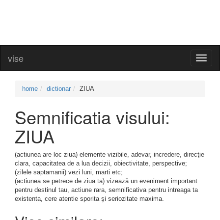
vise
Toggl
naviga
home
dictionar
ZIUA
Semnificatia visului:
ZIUA
(actiunea are loc ziua) elemente vizibile, adevar, incredere, direcţie
clara, capacitatea de a lua decizii, obiectivitate, perspective;
(zilele saptamanii) vezi luni, marti etc;
(actiunea se petrece de ziua ta) vizează un eveniment important
pentru destinul tau, actiune rara, semnificativa pentru intreaga ta
existenta, cere atentie sporita şi seriozitate maxima.