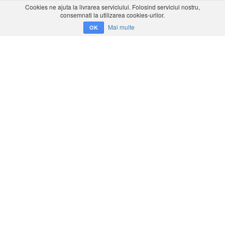
Cookies ne ajuta la livrarea serviciului. Folosind serviciul nostru,
consemnati la utilizarea cookies-urilor.
Mai multe
OK