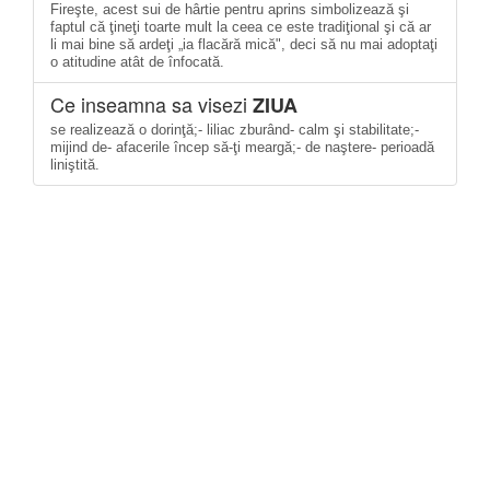
Fireşte, acest sui de hârtie pentru aprins simbolizează şi
faptul că ţineţi toarte mult la ceea ce este tradiţional şi că ar
li mai bine să ardeţi „ia flacără mică", deci să nu mai adoptaţi
o atitudine atât de înfocată.
Ce inseamna sa visezi
ZIUA
se realizează o dorinţă;- liliac zburând- calm şi stabilitate;-
mijind de- afacerile încep să-ţi meargă;- de naştere- perioadă
liniştită.