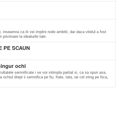
 inseamna ca iti vei implini noile ambitii, dar daca vitelul a fost
privitoare la idealurile tale.
DE PE SCAUN
singur ochi
ltatele semnifi­cate i se vor intimpla partial si, ca sa spun asa,
ochiul drept ii semnifica pe fiu, frate, tata, iar cel sting pe fiica,