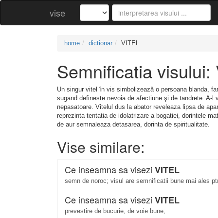
vise
home
dictionar
VITEL
Semnificatia visului
Un singur vitel în vis simbolizează o persoana blanda, far
sugand defineste nevoia de afectiune şi de tandrete. A-l 
nepasatoare. Vitelul dus la abator reveleaza lipsa de apar
reprezinta tentatia de idolatrizare a bogatiei, dorintele mat
de aur semnaleaza detasarea, dorinta de spiritualitate.
Vise similare:
Ce inseamna sa visezi
VITEL
semn de noroc; visul are semnificatii bune mai ales ptr.
Ce inseamna sa visezi
VITEL
prevestire de bucurie, de voie bune;