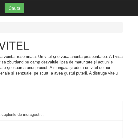
Cauta
: VITEL
a vointa, resemnata. Un vitel şi o vaca anunta prosperitatea. A-l visa
visa zburdand pe camp dezvaluie lipsa de maturitate şi actiunile
are şi esuarea unui proiect. A mangaia şi adora un vitel de aur
eriale şi senzuale, pe scurt, a avea gustul puterii. A distruge vitelul
cuplurile de indragostiti;