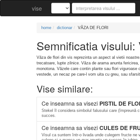
vise
home
dictionar
VĂZA DE FLORI
Semnificatia visulu
Văza de flori din vis reprezinta un aspect al vietii noas
trecatoare, lupte zilnice. Văza de arama anunta fericirea
monotona. Văzele care contin plante sau flori viguroase d
vestede, un necaz pe care-l vom uita cu greu, sau sfarsitu
Vise similare:
Ce inseamna sa visezi
PISTIL DE FLO
Stekel îl considera simbolul falusului care (împreună
succes.
Ce inseamna sa visezi
CULES DE FRU
Visul ca suntem într-o livada unde culegem fructe ne v
culege şi a manca un mar anunta un succes în iubire.