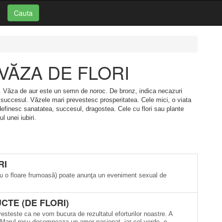
Cauta
i: VĂZA DE FLORI
tre. Văza de aur este un semn de noroc. De bronz, indica necazuri
, succesul. Văzele mari prevestesc prosperitatea. Cele mici, o viata
efinesc sanatatea, succesul, dragostea. Cele cu flori sau plante
l unei iubiri.
RI
 cu o floare frumoasă) poate anunţa un eveniment sexual de
CTE (DE FLORI)
esteste ca ne vom bucura de rezultatul eforturilor noastre. A
 Marul rosu desemneaza un amor pasionat, iar cel verde, o