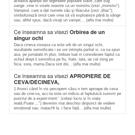
această apariţie din legendele populare slave ,care sug
sange ,vine in visele noastre ca un monstru (vezi „monstru").
Vampirul, care a dat numele său şi liliacului (vezi „liliac"),
simbolizează omul care vrea să vă exploateze până la sânge
sau, altfel spus, dacă visaţi un vampir,... (afla mai multe)
Ce inseamna sa visezi
Orbirea de un
singur ochi
Daca cineva viseaza ca este orb de un singur ochi,
rezultatele semnifi­cate i se vor intimpla partial si, ca sa spun
asa, pe jumatate.In plus, trebuie luat in considerare faptul ca
ochiul drept ii semnifica pe fiu, frate, tata, iar cel sting pe
fiica, sora, mama.Daca sint doi... (afla mai multe)
Ce inseamna sa visezi
APROPIERE DE
CEVA/DECINEVA,
1 Arunci când în vis percepem căsu n tem aproape de ceva
sau de cine-va, acc-ta este un indiciu al faptuluicâ sunrvm pe
punctul de a experi-ment:' ;icelași lucru și în viața
reală.Poate ;.;") devenim mai deschiși dinpunct de vedere
emoțional sau. maiacHi la .i face față... (afla mai multe)