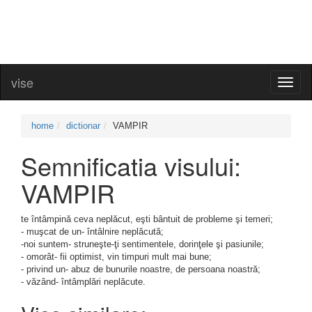
vise
Toggl
naviga
home
dictionar
VAMPIR
Semnificatia visului:
VAMPIR
te întâmpină ceva neplăcut, eşti bântuit de probleme şi temeri;
- muşcat de un- întâlnire neplăcută;
-noi suntem- struneşte-ţi sentimentele, dorinţele şi pasiunile;
- omorât- fii optimist, vin timpuri mult mai bune;
- privind un- abuz de bunurile noastre, de persoana noastră;
- văzând- întâmplări neplăcute.