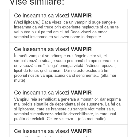
Vise similare:
Ce inseamna sa visezi
VAMPIR
(Vezi lipitoare.) Daca visezi ca un vampir iti suge sangele
inseamna ca vei trece prin experiente neplacute si ca nu te
vei putea bizui pe toti amicii tai.Daca visezi ca omori
vampirul inseamna ca vei avea noroc in dragoste.
Ce inseamna sa visezi
VAMPIR
Întrucât vampirul se hrăneşte cu sângele celor vii, el
simbolizează o situaţie sau o persoană din apropierea celui
ce visează care îi "suge" energia vitală Iăsându-l epuizat,
lipsit de tonus şi dinamism. Dar nu este exclus să fim
propriul nostru vampir, atunci când sentimente... (afla mai
multe)
Ce inseamna sa visezi
VAMPIR
Vampirul reia semnificatia generala a monstrilor, dar exprima
mai précis situatiile de dependenta si de supunere. La fel ca
si lipitoarea, care se hraneste cu sangele victimelor sale,
vampirul simbolizeaza relatiile dezechilibrate, in care unul
profita de celalalt. Cel ce viseaza... (afla mai multe)
Ce inseamna sa visezi
VAMPIR