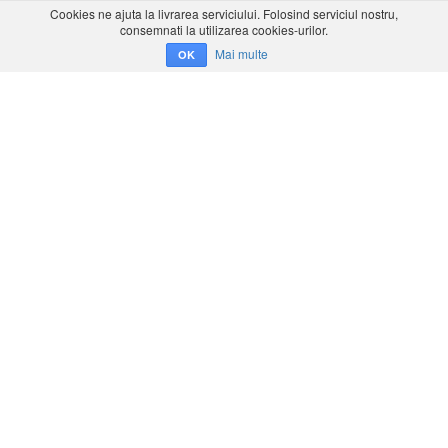
Cookies ne ajuta la livrarea serviciului. Folosind serviciul nostru,
consemnati la utilizarea cookies-urilor.
Mai multe
OK