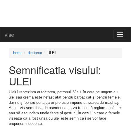
vise
Toggl
naviga
home
dictionar
ULEI
Semnificatia visului:
ULEI
Uleiul reprezinta autoritatea, patronul. Visul în care ne ungem cu
ulei sau crema este nefast atat pentru barbat cat şi pentru femeie,
dar nu şi pentru cei a caror profesie impune utilizarea de machiaj.
Acest vis semnifica de asemenea ca va trebui să reglam conflicte
sau să ascundem unele fapte şi gesturi. În cazul în care o femeie
viseaza ca a fost unsa cu ulei este semn ca i se vor face
propuneri indecente.