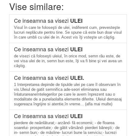
Vise similare:
Ce inseamna sa visezi
ULEI
Visul în care te foloseşti de ulei, indiferent cum, prevesteşte
lucruri neplăcute pentru tine. Se spune că este bun doar visul
în care umbli cu ulei de in. Acest vis îţi vsteşte un câştig.
Ce inseamna sa visezi
ULEI
de visezi că foloseşti uleiul, în orice mod, semn rău este, de
vei visa ulei de in, semn bun este, îţi va fi bine şi vei avea un
câştig.
Ce inseamna sa visezi
ULEI.
1 Interpretarea depinde de tipulde ulei pe care îl observam în
vis.Uleiul de gatit semnifica ade-seori eliminarea sau
înlaturareaneîntelegerilor pe care le avem înprezent sau o
modalitate de a punelaolalta elemente diferite. Uleiul demasaj
sugereaza îngrijire si atentie,în vreme... (afla mai multe)
Ce inseamna sa visezi
ULEI
pierdere de neânlăturat;- arzând- fă economii; - de floarea
soarelui- prosperitate;- de gătit vărsând- pierderi băneşti;- de
in- semn bun;- de măsline- lucruri bune la serviciu;- lucrezi