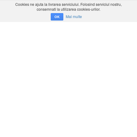
Cookies ne ajuta la livrarea serviciului. Folosind serviciul nostru,
consemnati la utilizarea cookies-urilor.
Mai multe
OK