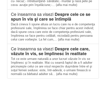
cu- necaz;- întrebuinţând- sănătate;- murdar şi lasă pete pe
ceva- avuţie prin înşelăciune;-... (afla mai multe)
Ce inseamna sa visezi
Despre cele ce se
spun în vis şi care se întîmplă
Dacă cineva îi spune altuia un lucru care nu e de competenţa
profesiunii sale, împlinirea se face chiar pentru acest individ;
dacă spune ceva care este de competenţa profesiunii sale,
împlinirea se face pentru celălalt, niciodată pentru persoana
celui care vorbeşte. La fel cum,... (afla mai multe)
Ce inseamna sa visezi
Despre cele care,
văzute în vis, se împlinesc în realitate
Tot ce este urmare naturală a unor lucruri văzute în vis se
împlinesc şi în realitate. Mai cu seamă faptul de a fi adulter
pricinuieşte celui ce are visul respectiv duşmănie între el şi
soţul femeii seduse: este, într-adevăr, o urmare firească si
normală ca bărbatul adulter să... (afla mai multe)