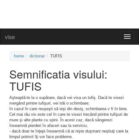
vise
Toggl
naviga
home
dictionar
TUFIS
Semnificatia visului:
TUFIS
Aşteaptă-te la o supărare, dacă vei visa un tufiş. Dacă te visezi
mergând printre tufişuri, vei trăi o schimbare;
în cazul în care reuşeşti să ieşi din desiş, schimbarea v fi în bine.
Cel mai rău vis este cel în care te visezi trecând printre tufişuri de
mure şi alte plante cu spini. În acest caz, dacă sângerezi
înseamnă pierderi în afaceri sau la serviciu;
- dacă doar te înţepi înseamnă că ai nişte duşmani neştiuţi care la
timpul potrivit îţi vor face probleme.