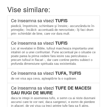
Vise similare:
Ce inseamna sa visezi
TUFIS
piedică, împotrivire, schimbare şi înnoire;- ascunzându-te în-
primejdie;- încâlcit- accentuată de nervozitate;- îţi faci drum
prin- schimbări de bine, care vor dura mult.
Ce inseamna sa visezi
TUFIS
Loc al revelatiei in Biblie, tufisul marcheaza importanta unei
intalniri ori a unei confruntari. Pune accentual pe o situatie ce
poate parea la prima vedere fara iesire sau periculoasa –
precum tufisul in flacari -, dar care contine pentru subiect o
profunda dimensiune spirituala sau existentiala.
Ce inseamna sa visezi
TUFA, TUFIS
de vei visa aşa ceva, aşteaptă-te la o supărare.
Ce inseamna sa visezi
TUFE DE MACESI
SAU RUGI DE MURE
daca te intepi in asemenea tufis, e semn ca ai niste dusmani
ascunsi care te vor rani; daca sangerezi, e esmn de pierdere
in afaceri; de vei visa ca treci printre tufe fara sa fi atins,