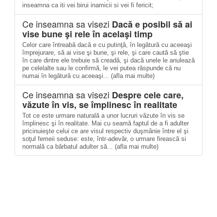
inseamna ca iti vei birui inamicii si vei fi fericit;
Ce inseamna sa visezi
Dacă e posibil să ai
vise bune şi rele în acelaşi timp
Celor care întreabă dacă e cu putinţă, în legătură cu aceeaşi
împrejurare, să ai vise şi bune, şi rele, şi care caută să ştie
în care dintre ele trebuie să creadă, şi dacă unele le anulează
pe celelalte sau le confirmă, le vei putea răspunde că nu
numai în legătură cu aceeaşi... (afla mai multe)
Ce inseamna sa visezi
Despre cele care,
văzute în vis, se împlinesc în realitate
Tot ce este urmare naturală a unor lucruri văzute în vis se
împlinesc şi în realitate. Mai cu seamă faptul de a fi adulter
pricinuieşte celui ce are visul respectiv duşmănie între el şi
soţul femeii seduse: este, într-adevăr, o urmare firească si
normală ca bărbatul adulter să... (afla mai multe)