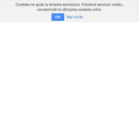
Cookies ne ajuta la livrarea serviciului. Folosind serviciul nostru,
consemnati la utilizarea cookies-urilor.
Mai multe
OK