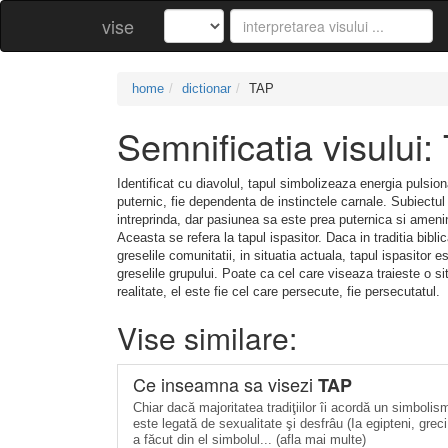
vise
home
dictionar
TAP
Semnificatia visului:
Identificat cu diavolul, tapul simbolizeaza energia pulsion
puternic, fie dependenta de instinctele carnale. Subiectul
intreprinda, dar pasiunea sa este prea puternica si amenin
Aceasta se refera la tapul ispasitor. Daca in traditia bibli
greselile comunitatii, in situatia actuala, tapul ispasitor
greselile grupului. Poate ca cel care viseaza traieste o si
realitate, el este fie cel care persecute, fie persecutatul.
Vise similare:
Ce inseamna sa visezi
TAP
Chiar dacă majoritatea tradiţiilor îi acordă un simbolis
este legată de sexualitate şi desfrâu (Ia egipteni, grec
a făcut din el simbolul... (afla mai multe)