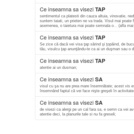
Ce inseamna sa visezi
TAP
sentimentul ca platesti din cauza altuia, vinovatie, ned
suntem taiati, un prieten ne va trada. Visul mai poate 
asemenea, o taietura mai poate semnala o... (afla mai
Ce inseamna sa visezi
TAP
Se zice că dacă vei visa ţap sărind şi ţopăind, de buc
tău, visulcu ţap anunţându-te ca ai un duşman sau o
Ce inseamna sa visezi
TAP
atentie ai un dusman;
Ce inseamna sa visezi
SA
visul cu şa nu are prea mare însemnătate; acest vis es
însemnând faptul că vei face nişte greşeli în activita
Ce inseamna sa visezi
SA
de visezi ca alergi pe un cal fara sa, e semn ca vei a
atentie deci, la planurile tale si nu fa greseli;