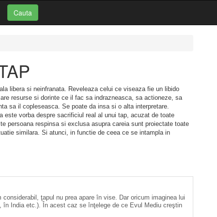
Cauta
 TAP
ala libera si neinfranata. Reveleaza celui ce viseaza fie un libido
 are resurse si dorinte ce il fac sa indrazneasca, sa actioneze, sa
ta sa il copleseasca. Se poate da insa si o alta interpretare.
ca este vorba despre sacrificiul real al unui tap, acuzat de toate
 este persoana respinsa si exclusa asupra careia sunt proiectate toate
tuatie similara. Si atunci, in functie de ceea ce se intampla in
m considerabil, ţapul nu prea apare în vise. Dar oricum imaginea lui
i, în India etc.). În acest caz se înţelege de ce Evul Mediu creştin