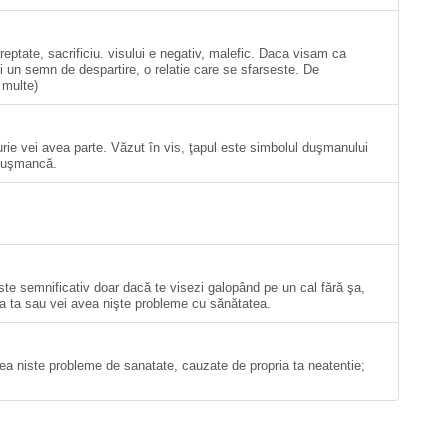
reptate, sacrificiu. visului e negativ, malefic. Daca visam ca
fi un semn de despartire, o relatie care se sfarseste. De
 multe)
urie vei avea parte. Văzut în vis, ţapul este simbolul duşmanului
 duşmancă.
te semnificativ doar dacă te visezi galopând pe un cal fără şa,
tea ta sau vei avea nişte probleme cu sănătatea.
vea niste probleme de sanatate, cauzate de propria ta neatentie;