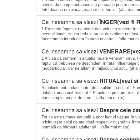
nevoie de competentaunei alte persoane pentru a reus
întotdeauna nevoiasa creada într-o forta... (afla mai mu
Ce inseamna sa visezi
ÎNGER(vezi fi R
1 Prezenta îngerilor ne poate dez-valui ca suntem în ca
neconditionat, sauca trebuie sa ne dezvoltam noi însi-n
încercamsa introducem în viata noastra... (afla mai mu
Ce inseamna sa visezi
VENERARE(vezi 
1 A visa ca suntem în situatia încare veneram ceva, f
faptul ca trebuiesa ne deschidem în fata influenteipe c
modparticular, dar ne aflam în mijloculunui act... (afla
Ce inseamna sa visezi
RITUAL(vezi si
Ritualurile pot fi clasificate „de lasublim la ridicol". S
dobândi unanumit rezultat.2 Ritualurile precum trezitu
pur sisimplu scopul de a ne... (afla mai multe)
Ce inseamna sa visezi
Despre cele car
Tot ce este urmare naturală a unor lucruri văzute în vis
pricinuieşte celui ce are visul respectiv duşmănie între
normală ca bărbatul adulter să... (afla mai multe)
Ce inseamna sa visezi
Despre schimba