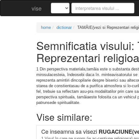
vise
home
dictionar
TAMÂIE(vezi si Reprezentari relig
Semnificatia visului
Reprezentari religio
1 Din perspectiva materiala,tamâia este o substanta desti
mirosulacesteia, îndeosebi daca în. minteavisatorului se 
reprezenta amintiri dincopilarie despre biserici sau alteco
starea de constientasau de a purifica atmosfera si lo-curi
fel, trebuie sa reflectam asu-pra modalitatilor prin care 
perspectiva spirituala, tamâiaeste folosita ca un vehicul p
patrunsede spiritualitate.
Vise similare:
Ce inseamna sa visezi
RUGACIUNE(vezi
1 Visul în care ne rugam (ie ac-ceptiune religioasa) p