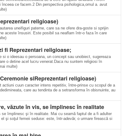
i înceea ce facem.2 Din perspectiva psihologica,omul a. avut
lte)
eprezentari religioase)
utarea uneifiguri paterne, care sa ne ofere dra-goste si sprijin
e aceste însusiri. Este posibil sa neaflam într-o faza în care
lte)
fi Reprezentari religioase;
ie si o ideesau o persoana, un concept sau unobiect, sugereaza
are o detine acel lucru venerat.Daca nu suntem religiosi în
 mai multe)
 Ceremonie siReprezentari religioase)
unt actiuni cuun caracter intens repetitiv, între-prinse cu scopul de a
l dedimineata, care au tendinta de a setransforma în obisnuinte, au
e, văzute în vis, se împlinesc în realitate
 se împlinesc şi în realitate. Mai cu seamă faptul de a fi adulter
 el şi soţul femeii seduse: este, într-adevăr, o urmare firească si
rea în mai bine