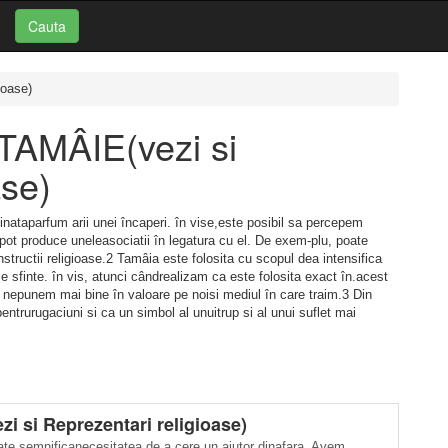
Cauta
ioase)
: TAMÂIE(vezi si
ase)
nataparfum arii unei încaperi. în vise,este posibil sa percepem
pot produce uneleasociatii în legatura cu el. De exem-plu, poate
nstructii religioase.2 Tamâia este folosita cu scopul dea intensifica
le sfinte. în vis, atunci cândrealizam ca este folosita exact în.acest
sa nepunem mai bine în valoare pe noisi mediul în care traim.3 Din
entrurugaciuni si ca un simbol al unuitrup si al unui suflet mai
 si Reprezentari religioase)
oate semnificanecesitatea de a cere un ajutor dinafara. Avem