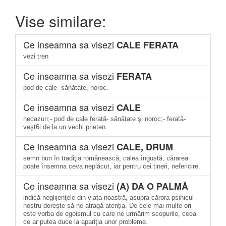
Vise similare:
Ce inseamna sa visezi
CALE FERATA
vezi tren
Ce inseamna sa visezi
FERATA
pod de cale- sănătate, noroc.
Ce inseamna sa visezi
CALE
necazuri;- pod de cale ferată- sănătate şi noroc;- ferată-
veşt6i de la un vechi prieten.
Ce inseamna sa visezi
CALE, DRUM
semn bun în tradiţia românească; calea îngustă, cărarea
poate însemna ceva neplăcut, iar pentru cei tineri, nefericire.
Ce inseamna sa visezi
(A) DA O PALMĂ
indică neglijenţele din viaţa noastră, asupra cărora psihicul
nostru doreşte să ne atragă atenţia. De cele mai multe ori
este vorba de egoismul cu care ne urmărim scopurile, ceea
ce ar putea duce la apariţia unor probleme.