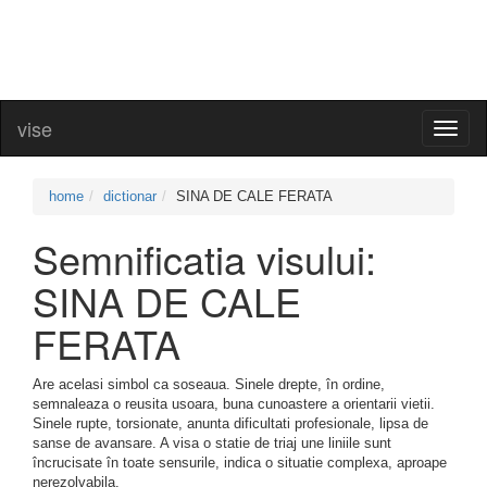
vise
Toggl
naviga
home
dictionar
SINA DE CALE FERATA
Semnificatia visului:
SINA DE CALE
FERATA
Are acelasi simbol ca soseaua. Sinele drepte, în ordine,
semnaleaza o reusita usoara, buna cunoastere a orientarii vietii.
Sinele rupte, torsionate, anunta dificultati profesionale, lipsa de
sanse de avansare. A visa o statie de triaj une liniile sunt
încrucisate în toate sensurile, indica o situatie complexa, aproape
nerezolvabila.