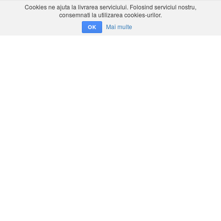
Cookies ne ajuta la livrarea serviciului. Folosind serviciul nostru,
consemnati la utilizarea cookies-urilor.
Mai multe
OK