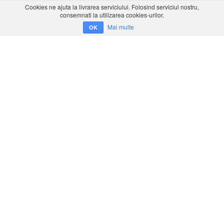
Cookies ne ajuta la livrarea serviciului. Folosind serviciul nostru,
consemnati la utilizarea cookies-urilor.
Mai multe
OK