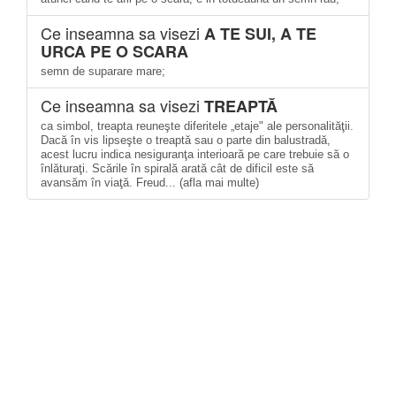
Ce inseamna sa visezi
A TE SUI, A TE
URCA PE O SCARA
semn de suparare mare;
Ce inseamna sa visezi
TREAPTĂ
ca simbol, treapta reuneşte diferitele „etaje" ale personalităţii.
Dacă în vis lipseşte o treaptă sau o parte din balustradă,
acest lucru indica nesiguranţa interioară pe care trebuie să o
înlăturaţi. Scările în spirală arată cât de dificil este să
avansăm în viaţă. Freud... (afla mai multe)