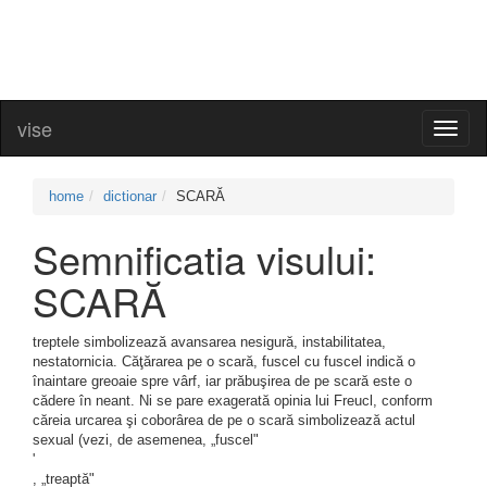
vise
Toggl
naviga
home
dictionar
SCARĂ
Semnificatia visului:
SCARĂ
treptele simbolizează avansarea nesigură, instabilitatea,
nestatornicia. Căţărarea pe o scară, fuscel cu fuscel indică o
înaintare greoaie spre vârf, iar prăbuşirea de pe scară este o
cădere în neant. Ni se pare exagerată opinia lui Freucl, conform
căreia urcarea şi coborârea de pe o scară simbolizează actul
sexual (vezi, de asemenea, „fuscel"
'
, „treaptă"