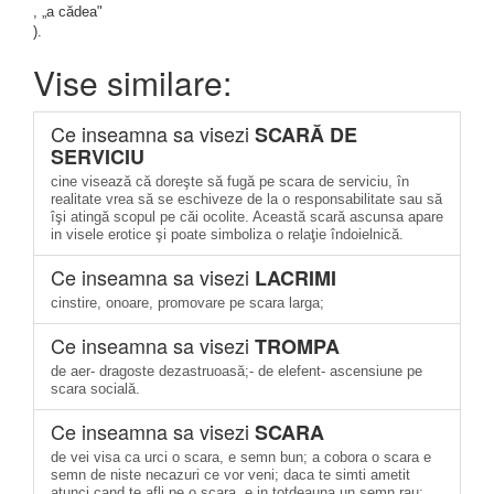
, „a cădea"
).
Vise similare:
Ce inseamna sa visezi
SCARĂ DE
SERVICIU
cine visează că doreşte să fugă pe scara de serviciu, în
realitate vrea să se eschiveze de la o responsabilitate sau să
îşi atingă scopul pe căi ocolite. Această scară ascunsa apare
in visele erotice şi poate simboliza o relaţie îndoielnică.
Ce inseamna sa visezi
LACRIMI
cinstire, onoare, promovare pe scara larga;
Ce inseamna sa visezi
TROMPA
de aer- dragoste dezastruoasă;- de elefent- ascensiune pe
scara socială.
Ce inseamna sa visezi
SCARA
de vei visa ca urci o scara, e semn bun; a cobora o scara e
semn de niste necazuri ce vor veni; daca te simti ametit
atunci cand te afli pe o scara, e in totdeauna un semn rau;