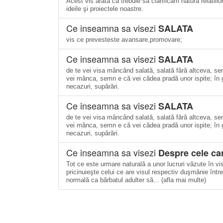
Acest vis arata ca trebuie să clarificam natura relatii
ideile şi proiectele noastre.
Ce inseamna sa visezi
SALATA
vis ce prevesteste avansare,promovare;
Ce inseamna sa visezi
SALATA
de te vei visa mâncând salată, salată fără altceva, s
vei mânca, semn e că vei cădea pradă unor ispite; în g
necazuri, supărări.
Ce inseamna sa visezi
SALATA
de te vei visa mâncând salată, salată fără altceva, s
vei mânca, semn e că vei cădea pradă unor ispite; în g
necazuri, supărări.
Ce inseamna sa visezi
Despre cele car
Tot ce este urmare naturală a unor lucruri văzute în vis
pricinuieşte celui ce are visul respectiv duşmănie între
normală ca bărbatul adulter să... (afla mai multe)