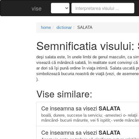
vise
home
dictionar
SALATA
Semnificatia visului
deşi salata este, în unele limbi de genul masculin, ca sim
visează că mănâncă salată, în realitate sunt convinşi că
ar dori să îşi pună ordine în viaţa intimă. Salata uscată pr
simbolizează bucuria noastră de viaţă (vezi, de asemene
).
Vise similare:
Ce inseamna sa visezi
SALATA
boală, durere, succese la serviciu; -amesteci o- relaţii
mâncând- bucurii mărunte, vei fi ispitit;- verde mâncând
Ce inseamna sa visezi
SALATA