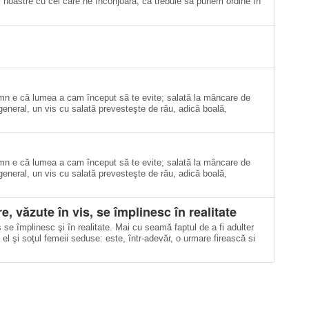
lor noastre cu cei care ne înconjoara, ca trebuie să punem ordine în
emn e că lumea a cam început să te evite; salată la mâncare de
eneral, un vis cu salată prevesteşte de rău, adică boală,
emn e că lumea a cam început să te evite; salată la mâncare de
eneral, un vis cu salată prevesteşte de rău, adică boală,
e, văzute în vis, se împlinesc în realitate
 se împlinesc şi în realitate. Mai cu seamă faptul de a fi adulter
 el şi soţul femeii seduse: este, într-adevăr, o urmare firească si