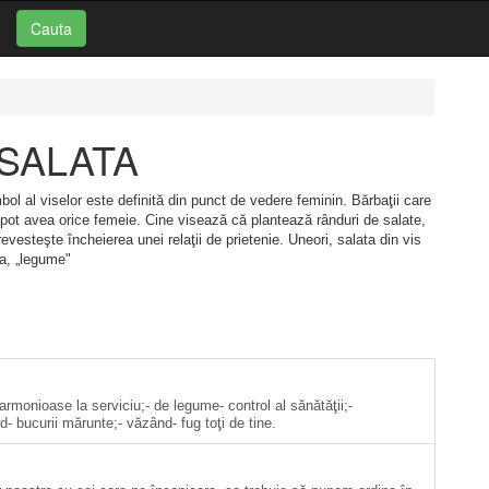
Cauta
: SALATA
bol al viselor este definită din punct de vedere feminin. Bărbaţii care
 pot avea orice femeie. Cine visează că plantează rânduri de salate,
evesteşte încheierea unei relaţii de prietenie. Uneori, salata din vis
a, „legume"
 armonioase la serviciu;- de legume- control al sănătăţii;-
- bucurii mărunte;- văzând- fug toţi de tine.