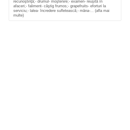
recunoştinţă;- drumul- moştenire;- examen- reuşită în
afaceri;- faliment- câştig frumos;- grapefruits- eforturi la
serviciu;- lalea- încredere sufletească;- mâna-... (afla mai
multe)