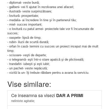
- diplomat- veste bună;
- galbeni- vei fi ajutat în rezolvarea unei afaceri;
- ilustrată- veste surprinzătoare;
- lovitură- prosperitate;
- medalia- ai încredere în tine şi în partenerul tău;
- miel- succes important;
- o lovitură cu patul armei- proiectele tale vor fi încununate de
succes;
- oaspete- lipsă de timp;
- rubin- iluzii de scurtă durată;
- orfan în casă- termini cu succes un proiect inceput mai de mult
timp;
- scisoare- veşti de departe;
- o telegramă- eşti într-o stare apatică şi de plictiseală;
- trandafiri- iubeşti şi eşti iubit;
- un pachet- veste nepăcută;
- vizită la un- îţi trebuie răbdare pentru a avana la serviciu.
Vise similare:
Ce inseamna sa visezi
DAR A PRIMI
neliniste agitatie;