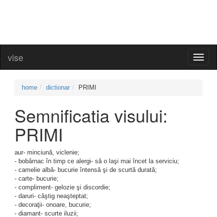
vise
Toggl
naviga
home
dictionar
PRIMI
Semnificatia visului:
PRIMI
aur- minciună, viclenie;
- bobârnac în timp ce alergi- să o laşi mai încet la serviciu;
- camelie albă- bucurie întensă şi de scurtă durată;
- carte- bucurie;
- compliment- gelozie şi discordie;
- daruri- câştig neaşteptat;
- decoraţii- onoare, bucurie;
- diamant- scurte iluzii;