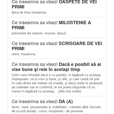
Ce inseamna sa visezi
OASPETE DE VEI
PRIMI
lipsa de timp inseamna;
Ce inseamna sa visezi
MILOSTENIE A
PRIMI
prevestire da saracie, mizerie, lipsuri;
Ce inseamna sa visezi
SCRISOARE DE VEI
PRIMI
noroc inseamna;
Ce inseamna sa visezi
Dacă e posibil să ai
vise bune şi rele în acelaşi timp
Celor care întreabă dacă e cu putinţă, în legătură cu aceeaşi
împrejurare, să ai vise şi bune, şi rele, şi care caută să ştie
în care dintre ele trebuie să creadă, şi dacă unele le anulează
pe celelalte sau le confirmă, le vei putea răspunde că nu
numai în legătură cu aceeaşi... (afla mai multe)
Ce inseamna sa visezi
DA (A)
drum;- bani- prosperitate şi stabilitate;- camelie albă- bucurie
de scurtă durată;- cuiva- moştenire;- de pomană-