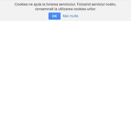
Cookies ne ajuta la livrarea serviciului. Folosind serviciul nostru,
consemnati la utilizarea cookies-urilor.
Mai multe
OK