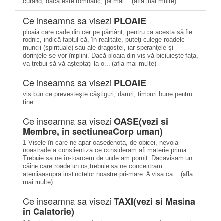
curand, daca este tomnatic, pe mai... (afla mai multe)
Ce inseamna sa visezi
PLOAIE
ploaia care cade din cer pe pământ, pentru ca acesta să fie
rodnic, indică faptul că, în realitate, puteţi culege roadele
muncii (spirituale) sau ale dragostei, iar speranţele şi
dorinţele se vor împlini. Dacă ploaia din vis vă biciuieşte faţa,
va trebui să vă aşteptaţi la o... (afla mai multe)
Ce inseamna sa visezi
PLOAIE
vis bun ce prevesteşte câştiguri, daruri, timpuri bune pentru
tine.
Ce inseamna sa visezi
OASE(vezi si
Membre, în sectiuneaCorp uman)
1 Visele în care ne apar oasedenota, de obicei, nevoia
noastrade a constientiza ce consideram afi materie prima.
Trebuie sa ne în-toarcem de unde am pornit. Dacavisam un
câine care roade un os,trebuie sa ne concentram
atentiaasupra instinctelor noastre pri-mare. A visa ca... (afla
mai multe)
Ce inseamna sa visezi
TAXI(vezi si Masina
în Calatorie)