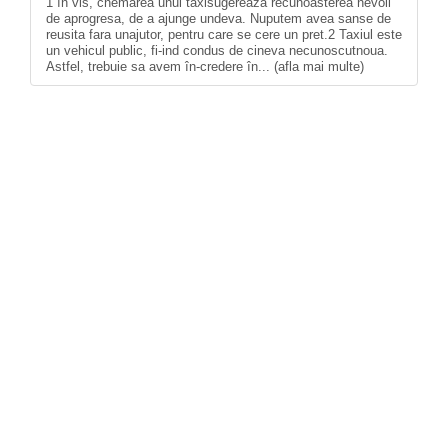
1 în vis, chemarea unui taxisugereaza recunoasterea nevoii
de aprogresa, de a ajunge undeva. Nuputem avea sanse de
reusita fara unajutor, pentru care se cere un pret.2 Taxiul este
un vehicul public, fi-ind condus de cineva necunoscutnoua.
Astfel, trebuie sa avem în-credere în... (afla mai multe)