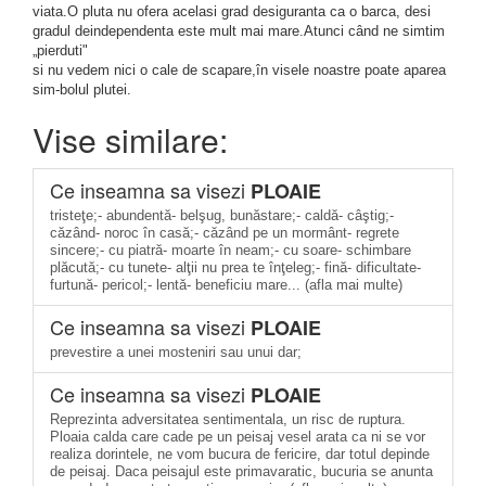
viata.O pluta nu ofera acelasi grad desiguranta ca o barca, desi
gradul deindependenta este mult mai mare.Atunci când ne simtim
„pierduti"
si nu vedem nici o cale de scapare,în visele noastre poate aparea
sim-bolul plutei.
Vise similare:
Ce inseamna sa visezi
PLOAIE
tristeţe;- abundentă- belşug, bunăstare;- caldă- câştig;-
căzând- noroc în casă;- căzând pe un mormânt- regrete
sincere;- cu piatră- moarte în neam;- cu soare- schimbare
plăcută;- cu tunete- alţii nu prea te înţeleg;- fină- dificultate-
furtună- pericol;- lentă- beneficiu mare... (afla mai multe)
Ce inseamna sa visezi
PLOAIE
prevestire a unei mosteniri sau unui dar;
Ce inseamna sa visezi
PLOAIE
Reprezinta adversitatea sentimentala, un risc de ruptura.
Ploaia calda care cade pe un peisaj vesel arata ca ni se vor
realiza dorintele, ne vom bucura de fericire, dar totul depinde
de peisaj. Daca peisajul este primavaratic, bucuria se anunta