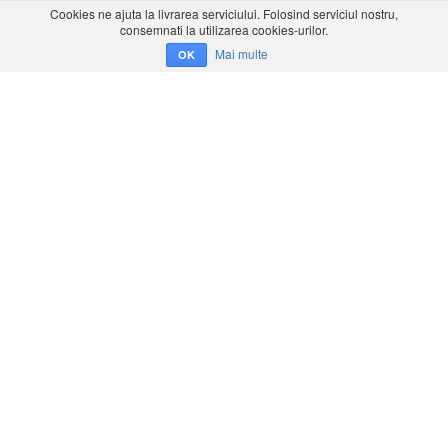
Cookies ne ajuta la livrarea serviciului. Folosind serviciul nostru,
consemnati la utilizarea cookies-urilor.
Mai multe
OK