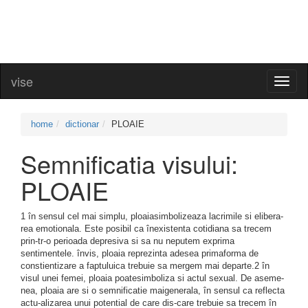
vise
Toggl
naviga
home
dictionar
PLOAIE
Semnificatia visului:
PLOAIE
1 în sensul cel mai simplu, ploaiasimbolizeaza lacrimile si elibera-
rea emotionala. Este posibil ca înexistenta cotidiana sa trecem
prin-tr-o perioada depresiva si sa nu neputem exprima
sentimentele. învis, ploaia reprezinta adesea primaforma de
constientizare a faptuluica trebuie sa mergem mai departe.2 în
visul unei femei, ploaia poatesimboliza si actul sexual. De aseme-
nea, ploaia are si o semnificatie maigenerala, în sensul ca reflecta
actu-alizarea unui potential de care dis-care trebuie sa trecem în