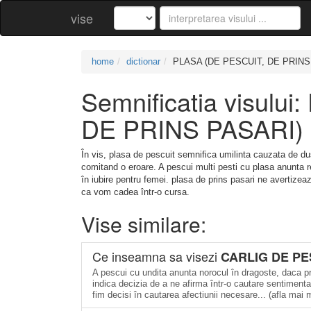
vise
home
dictionar
PLASA (DE PESCUIT, DE PRINS
Semnificatia visulu
DE PRINS PASARI)
În vis, plasa de pescuit semnifica umilinta cauzata de d
comitand o eroare. A pescui multi pesti cu plasa anunta re
în iubire pentru femei. plasa de prins pasari ne averti
ca vom cadea într-o cursa.
Vise similare:
Ce inseamna sa visezi
CARLIG DE PE
A pescui cu undita anunta norocul în dragoste, daca p
indica decizia de a ne afirma într-o cautare sentimenta
fim decisi în cautarea afectiunii necesare... (afla mai 