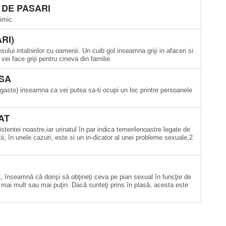
 DE PASARI
imic.
RI)
lui intalnirilor cu oamenii. Un cuib gol inseamna griji in afaceri si
vei face griji pentru cineva din familie.
ASA
e gaste) inseamna ca vei putea sa-ti ocupi un loc printre persoanele
PAT
tentei noastre,iar urinatul în par indica temerilenoastre legate de
tii, în unele cazuri, este si un in-dicator al unei probleme sexuale,2
it, înseamnă că dorişi să obţineţi ceva pe pian sexual în funcţie de
e mai mult sau mai puţin. Dacă sunteţi prins în plasă, acesta este