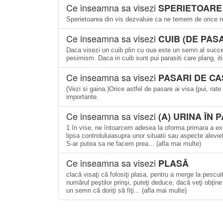
Ce inseamna sa visezi
SPERIETOARE
Sperietoarea din vis dezvaluie ca ne temem de orice n
Ce inseamna sa visezi
CUIB (DE PASA
Daca visezi un cuib plin cu oua este un semn al succesu
pesimism. Daca in cuib sunt pui parasiti care plang, iti 
Ce inseamna sa visezi
PASARI DE C
(Vezi si gaina.)Orice astfel de pasare ai visa (pui, rat
importante.
Ce inseamna sa visezi
(A) URINA ÎN 
1 în vise, ne întoarcem adesea la oforma primara a exis
lipsa controluluiasupra unor situatii sau aspecte alevie
S-ar putea sa ne facem prea... (afla mai multe)
Ce inseamna sa visezi
PLASĂ
clacă visaţi că folosiţi plasa, pentru a merge la pescu
numărul peştilor prinşi, puteţi deduce, dacă veţi obţin
un semn că doriţi să fiţi... (afla mai multe)