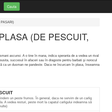
Cauta
 PASARI)
i: PLASA (DE PESCUIT,
usmani ascunsi. A o tine în mana, indica speranta de a vedea un rival
usita, succesul în afaceri sau în dragoste pentru barbati şi norocul
zează ca un dusman ne pandeste. Daca ne încurcam în plasa, înseamna
SCUIT
rindem un peste frumos. În general, daca ne servim de un carlig
la. A vedea resturi, peste mort la capatul carligului indeamna să
multe)