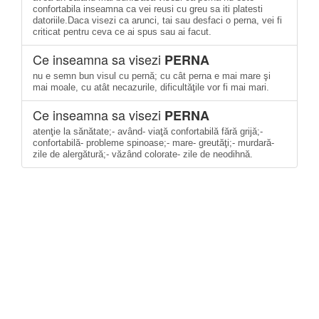
confortabila inseamna ca vei reusi cu greu sa iti platesti
datoriile.Daca visezi ca arunci, tai sau desfaci o perna, vei fi
criticat pentru ceva ce ai spus sau ai facut.
Ce inseamna sa visezi
PERNA
nu e semn bun visul cu pernă; cu cât perna e mai mare şi
mai moale, cu atât necazurile, dificultăţile vor fi mai mari.
Ce inseamna sa visezi
PERNA
atenţie la sănătate;- având- viaţă confortabilă fără grijă;-
confortabilă- probleme spinoase;- mare- greutăţi;- murdară-
zile de alergătură;- văzând colorate- zile de neodihnă.