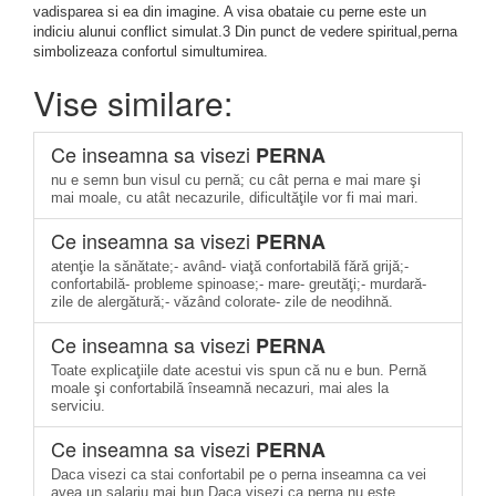
vadisparea si ea din imagine. A visa obataie cu perne este un
indiciu alunui conflict simulat.3 Din punct de vedere spiritual,perna
simbolizeaza confortul simultumirea.
Vise similare:
Ce inseamna sa visezi
PERNA
nu e semn bun visul cu pernă; cu cât perna e mai mare şi
mai moale, cu atât necazurile, dificultăţile vor fi mai mari.
Ce inseamna sa visezi
PERNA
atenţie la sănătate;- având- viaţă confortabilă fără grijă;-
confortabilă- probleme spinoase;- mare- greutăţi;- murdară-
zile de alergătură;- văzând colorate- zile de neodihnă.
Ce inseamna sa visezi
PERNA
Toate explicaţiile date acestui vis spun că nu e bun. Pernă
moale şi confortabilă înseamnă necazuri, mai ales la
serviciu.
Ce inseamna sa visezi
PERNA
Daca visezi ca stai confortabil pe o perna inseamna ca vei
avea un salariu mai bun.Daca visezi ca perna nu este