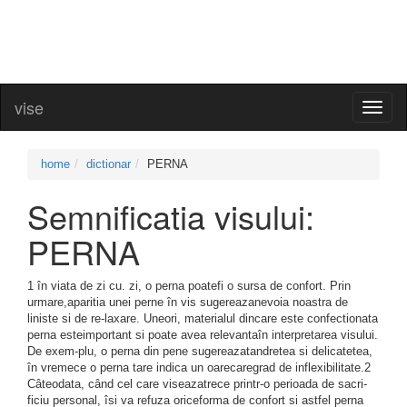
vise
Toggl
naviga
home
dictionar
PERNA
Semnificatia visului:
PERNA
1 în viata de zi cu. zi, o perna poatefi o sursa de confort. Prin
urmare,aparitia unei perne în vis sugereazanevoia noastra de
liniste si de re-laxare. Uneori, materialul dincare este confectionata
perna esteimportant si poate avea relevantaîn interpretarea visului.
De exem-plu, o perna din pene sugereazatandretea si delicatetea,
în vremece o perna tare indica un oarecaregrad de inflexibilitate.2
Câteodata, când cel care viseazatrece printr-o perioada de sacri-
ficiu personal, îsi va refuza oriceforma de confort si astfel perna