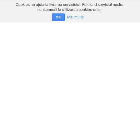
Cookies ne ajuta la livrarea serviciului. Folosind serviciul nostru,
consemnati la utilizarea cookies-urilor.
Mai multe
OK