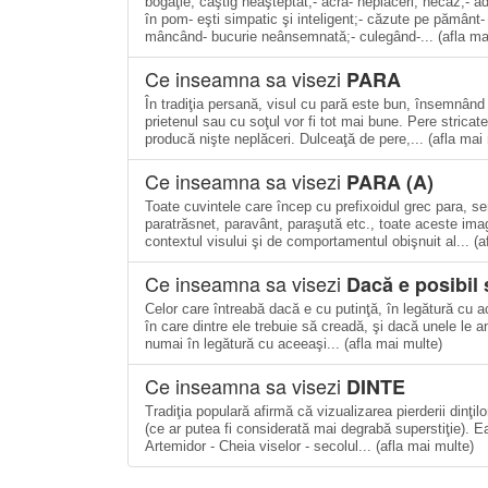
bogăţie, câştig neaşteptat;- acră- neplăceri, necaz;- a
în pom- eşti simpatic şi inteligent;- căzute pe pământ
mâncând- bucurie neânsemnată;- culegând-... (afla ma
Ce inseamna sa visezi
PARA
În tradiţia persană, visul cu pară este bun, însemnând 
prietenul sau cu soţul vor fi tot mai bune. Pere stricate
producă nişte neplăceri. Dulceaţă de pere,... (afla mai
Ce inseamna sa visezi
PARA (A)
Toate cuvintele care încep cu prefixoidul grec para, s
paratrăsnet, paravânt, paraşută etc., toate aceste ima
contextul visului şi de comportamentul obişnuit al... (a
Ce inseamna sa visezi
Dacă e posibil 
Celor care întreabă dacă e cu putinţă, în legătură cu ac
în care dintre ele trebuie să creadă, şi dacă unele le 
numai în legătură cu aceeaşi... (afla mai multe)
Ce inseamna sa visezi
DINTE
Tradiţia populară afirmă că vizualizarea pierderii dinţi
(ce ar putea fi considerată mai degrabă superstiţie). Ea
Artemidor - Cheia viselor - secolul... (afla mai multe)