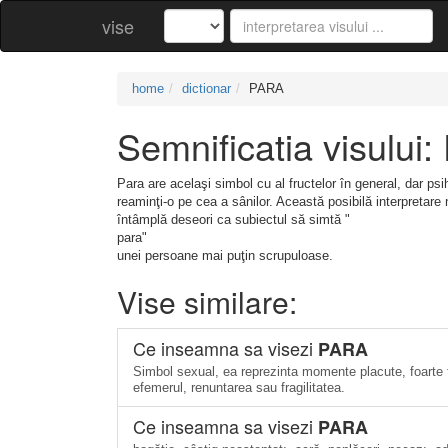
vise
home
dictionar
PARA
Semnificatia visului
Para are acelaşi simbol cu al fructelor în general, dar ps
reaminţi-o pe cea a sânilor. Această posibilă interpretare 
întâmplă deseori ca subiectul să simtă "
para"
unei persoane mai puţin scrupuloase.
Vise similare:
Ce inseamna sa visezi
PARA
Simbol sexual, ea reprezinta momente placute, foarte fe
efemerul, renuntarea sau fragilitatea.
Ce inseamna sa visezi
PARA