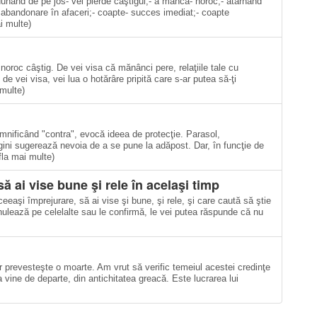
dunând de pe jos- vei pierde câştigul;- a mânca- noroc;- atârnând
- abandonare în afaceri;- coapte- succes imediat;- coapte
i multe)
noroc câştig. De vei visa că mănânci pere, relaţiile tale cu
 de vei visa, vei lua o hotărâre pripită care s-ar putea să-ţi
 multe)
emnificând "contra", evocă ideea de protecţie. Parasol,
gini sugerează nevoia de a se pune la adăpost. Dar, în funcţie de
fla mai multe)
să ai vise bune şi rele în acelaşi timp
eeaşi împrejurare, să ai vise şi bune, şi rele, şi care caută să ştie
anulează pe celelalte sau le confirmă, le vei putea răspunde că nu
lor prevesteşte o moarte. Am vrut să verific temeiul acestei credinţe
 vine de departe, din antichitatea greacă. Este lucrarea lui