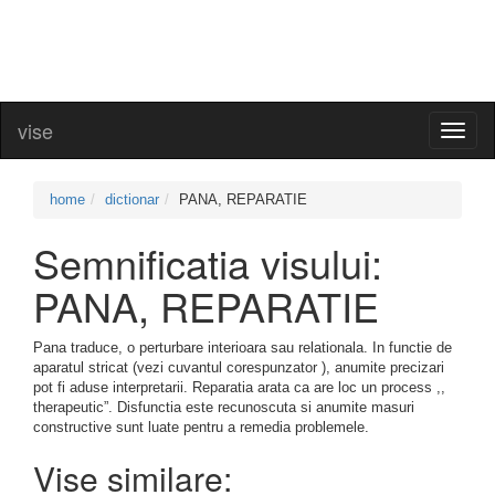
vise
Toggl
naviga
home
dictionar
PANA, REPARATIE
Semnificatia visului:
PANA, REPARATIE
Pana traduce, o perturbare interioara sau relationala. In functie de
aparatul stricat (vezi cuvantul corespunzator ), anumite precizari
pot fi aduse interpretarii. Reparatia arata ca are loc un process ,,
therapeutic”. Disfunctia este recunoscuta si anumite masuri
constructive sunt luate pentru a remedia problemele.
Vise similare: