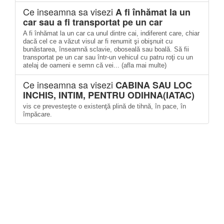
Ce inseamna sa visezi
A fi înhămat la un
car sau a fi transportat pe un car
A fi înhămat la un car ca unul dintre cai, indiferent care, chiar
dacă cel ce a văzut visul ar fi renumit şi obişnuit cu
bunăstarea, înseamnă sclavie, oboseală sau boală. Să fii
transportat pe un car sau într-un vehicul cu patru roţi cu un
atelaj de oameni e semn că vei... (afla mai multe)
Ce inseamna sa visezi
CABINA SAU LOC
INCHIS, INTIM, PENTRU ODIHNA(IATAC)
vis ce prevesteşte o existenţă plină de tihnă, în pace, în
împăcare.