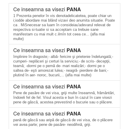
Ce inseamna sa visezi
PANA
1 Prezenta penelor în vis denotadelicatetea, poate chiar un
i;iodde abordare mai blând vizavi deo anumita situatie. Poate
ca . MiSnecesar sa luam în consideiau'adevarul relevat de
respectiva si-tuatie si sa acceptam ca trebuie sane
manifestam cu mai mult c.ilmîn tot ceea ce... (afla mai
multe)
Ce inseamna sa visezi
PANA
împlinire în dragoste;- albă- fericire şi prietenie îndelungată;-
cumperi- neplăceri şi certuri la serviciu;- de scris- decepţii,
teamă; -dormi pe o pernă de- mari realizări;- dormi pe o
saltea de- eşti amorezat lulea;- neagră- pierdere de bani;-
plutind în aer- noroc, bucurii,... (afla mai multe)
Ce inseamna sa visezi
PANA
Pene de pasăre de vei visa, griji multe înseamnă, frământări,
îndoieli fel de fel. Visul acesta e bun în cazul în care visezi
pene de gâscă, acestea prevestind o bucurie sau o plăcere.
Ce inseamna sa visezi
PANA
pană de gâscă sau aripă de gâscă de vei visa, de o plăcere
vei avea parte; pene de pasăre- neodihnă, griji.