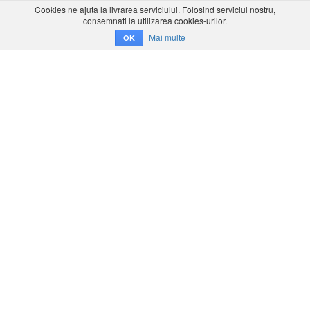
Cookies ne ajuta la livrarea serviciului. Folosind serviciul nostru,
consemnati la utilizarea cookies-urilor.
Mai multe
OK