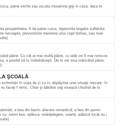
fizica; paine veche sau uscata inseamna griji in casa; daca te
 prosperitatea. A da paine cuiva, reprezinta bogatia sufletului
ine necoapta, prevesteste nasterea unui copil bolnav, sau mari
ulte)
având pâine. Cu cât ai mai multă pâine, cu atât vei fi mai norocos
sa, e posibil să te îmbolnăveşti. De te vei visa mâncând pâine,
e)
 LA ŞCOALĂ
 schimbări în viaţa de zi cu zi, depăşirea unei situaţii nrecare. în
 faceţi f nimic. Chiar şi bătrânii sejj visează chiulind de la
materiale; a bea din bazin- afacere romantică; a bea din pumn-
te cu- semn bun; adânca- neânţelegere, ceartă; adâncă încât nu i
multe)