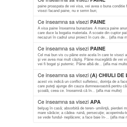
paine proaspata de vei visa, vei avea o buna conditie 
visezi facand paine, nu e semn bun;
Ce inseamna sa visezi
PAINE
A visa paine înseamna bunastare. A manca paine anunta
care duce la bogatia materiala. A scoate din cuptor pa
necazuri în cadrul unui proiect în curs de... (afla mai m
Ce inseamna sa visezi
PAINE
Cel mai bun vis cu pâine este acela în care te visezi 
şi vei avea mai mult câştig. Pâine mucegăită de vei vi
vei fi bogat şi puternic. Pâine albă de... (afla mai mult
Ce inseamna sa visezi
(A) CHIULI DE
acest vis indică un conflict sufletesc, dorinţa de a face
care puteţi ajunge din cauza dumneavoastră pentru că nu
şcoală, ceea ce. înseamnă că în... (afla mai multe)
Ce inseamna sa visezi
APA
belşug în casă; absorbită de teren- umilinţă, pierderi 
mare sărăcie; a cădea- ruină, persecuţie; acoperindu-
se vede fundul- neplăcere; a face baie în-... (afla mai 