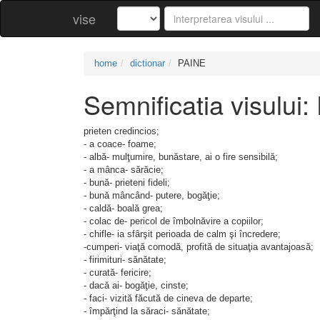
vise
home
dictionar
PAINE
Semnificatia visului
prieten credincios;
- a coace- foame;
- albă- mulţumire, bunăstare, ai o fire sensibilă;
- a mânca- sărăcie;
- bună- prieteni fideli;
- bună mâncând- putere, bogăţie;
- caldă- boală grea;
- colac de- pericol de îmbolnăvire a copiilor;
- chifle- ia sfârşit perioada de calm şi încredere;
-cumperi- viaţă comodă, profită de situaţia avantajoasă;
- firimituri- sănătate;
- curată- fericire;
- dacă ai- bogăţie, cinste;
- faci- vizită făcută de cineva de departe;
- împărţind la săraci- sănătate;