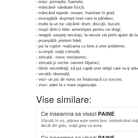
- miez- primejdie, foamete;
- mâncând- sănătate fizică;
- mâncând repede- onoare, înaintare în grad;
- mucegăită- duşmani mari care te pândesc;
- multe la un loc văzând- drum, discuţii, bucurii;
- muşti dintr-o felie- ameninţare pentru cei dragi;
- neagră- oaspeţi nevoiaşi, la nevoie vei primi ajutor de la
- proaspătă- prieteni fideli;
- pui la cuptor- realizarea cu bine a unor probleme;
- scumpă- viaţă comodă;
- stricată.- noroc nestatornic;
- stricată şi veche- oameni făţarnici;
- tăind- necredinţă, să pui capăt unei relaţii care nu-ţi a
- uscată- oboseală;
- vezi- un joc de noroc se finalizează cu succes;
- vinzi- aderi la o mare organizaţie.
Vise similare:
Ce inseamna sa visezi
PAINE
Văzută în vis, pâinea este semn bun, simbolizând viaţ
decât din grâu, viaţă grea va avea.
Ce inseamna sa visezi
PAINE