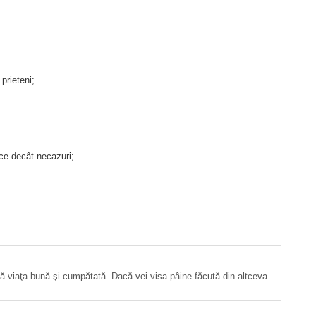
 prieteni;
duce decât necazuri;
ă viaţa bună şi cumpătată. Dacă vei visa pâine făcută din altceva