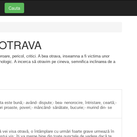
Cauta
i: OTRAVA
eroare, pericol, critici. A bea otrava, inseamna a fi victima unor
sihologic. A incerca să otravim pe cineva, semnifica inclinarea de a
a este bună;- având- dispute;- bea- nenorocire, întristare, ceartă;-
turi proaste, poveri;- mâncând- sănătate, bucurie;- murind din- se
că vei visa otravă, o întâmplare cu urmări foarte grave urmează în
estui vis: îţi va merge bine din toate punctele de vedere dacă te