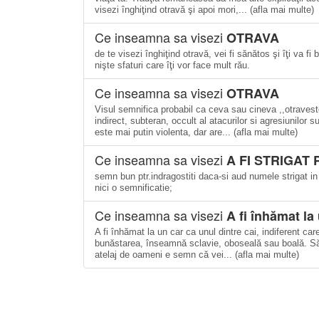
visezi înghiţind otravă şi apoi mori,... (afla mai multe)
Ce inseamna sa visezi
OTRAVA
de te visezi înghiţind otravă, vei fi sănătos şi îţi va fi
nişte sfaturi care îţi vor face mult rău.
Ce inseamna sa visezi
OTRAVA
Visul semnifica probabil ca ceva sau cineva ,,otravest
indirect, subteran, occult al atacurilor si agresiunilor
este mai putin violenta, dar are... (afla mai multe)
Ce inseamna sa visezi
A FI STRIGAT
semn bun ptr.indragostiti daca-si aud numele strigat in
nici o semnificatie;
Ce inseamna sa visezi
A fi înhămat la
A fi înhămat la un car ca unul dintre cai, indiferent car
bunăstarea, înseamnă sclavie, oboseală sau boală. Să f
atelaj de oameni e semn că vei... (afla mai multe)