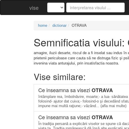
vise
home
dictionar
OTRAVA
Semnificatia visulu
amagire, iluzii desarte, riscul de a fi inselat sau indus în 
prietenii periculoase care cauta să ne distruga fizic şi p
invenina viata anturajului, prin insatisfactia noastra.
Vise similare:
Ce inseamna sa visezi
OTRAVA
întâmplare rea, îmbolnăvire, moarte;- a lua- sănătatea t
folosind- ajutor dat cuiva;- folosind-o şi decedând sfa
impune mai multă raţiune;- văzând... (afla mai multe)
Ce inseamna sa visezi
OTRAVA
În tradiţia persană a explicării viselor se spune că da
viaţa ta. Tradţia românească dă însă alte explicaţii ac