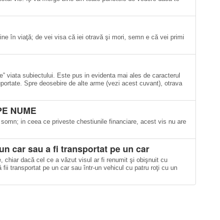
 bine în viaţă; de vei visa că iei otravă şi mori, semn e că vei primi
e” viata subiectului. Este pus in evidenta mai ales de caracterul
 suportate. Spre deosebire de alte arme (vezi acest cuvant), otrava
 PE NUME
 somn; in ceea ce priveste chestiunile financiare, acest vis nu are
 un car sau a fi transportat pe un car
e, chiar dacă cel ce a văzut visul ar fi renumit şi obişnuit cu
ii transportat pe un car sau într-un vehicul cu patru roţi cu un