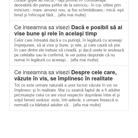
curată- grijile au trecut;- faţa privind în- consideraţie
deosebită din partea şefilor de la serviciu;- în cui- orbire prin
minciuni;- mare- amorez nou, ai fire schimbătoare;- mică- eşti
timid şi înfricoşat fără... (afla mai multe)
Ce inseamna sa visezi
Dacă e posibil să ai
vise bune şi rele în acelaşi timp
Celor care întreabă dacă e cu putinţă, în legătură cu aceeaşi
împrejurare, să ai vise şi bune, şi rele, şi care caută să ştie
în care dintre ele trebuie să creadă, şi dacă unele le anulează
pe celelalte sau le confirmă, le vei putea răspunde că nu
numai în legătură cu aceeaşi... (afla mai multe)
Ce inseamna sa visezi
Despre cele care,
văzute în vis, se împlinesc în realitate
Tot ce este urmare naturală a unor lucruri văzute în vis se
împlinesc şi în realitate. Mai cu seamă faptul de a fi adulter
pricinuieşte celui ce are visul respectiv duşmănie între el şi
soţul femeii seduse: este, într-adevăr, o urmare firească si
normală ca bărbatul adulter să... (afla mai multe)