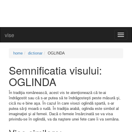
vise
Toggl
naviga
home
dictionar
OGLINDA
Semnificatia visului:
OGLINDA
În tradiţia românească, acest vis te atenţionează că te-ai
îndrăgostit sau că s-ar putea să te îndrăgosteşti peste măsură şi,
cică nu e bine aşa. În cazul în care visezi oglindă spartă, s-ar
putea să-ţi moară o rudă. În tradiţia arabă, oglinda este simbol al
imaginaţiei şi al femeii. Dacă o femeie însărcinată se va visa
privindu-se în oglindă, va da naştere unei fete care îi va semăna.