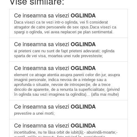
Vise similare:
Ce inseamna sa visezi
OGLINDA
Daca visezi ca te vezi intr-o oglinda, vei fi considerat
atragator de catre persoanele de sex opus.Daca visezi ca
spargi o oglinda, vei avea neplaceri pe plan sentimental.
Ce inseamna sa visezi
OGLINDA
ai prieteni care nu sunt de fapt prieteni adevarati; oglinda
sparta de vei visa, moartea unei rude prevesteste;
Ce inseamna sa visezi
OGLINDA
element ce atrage atentia asupra parerii celor din jur, asupra
imaginii personale, indica nevoia de a intelege sau a
aprofunda o situatie, nevoie de introspecţie, de a trece
dincolo de aparente, de a renunta la superficialitate; (privind
în oglinda sau vezi imaginea ta oglindita)... (afla mai multe)
Ce inseamna sa visezi
OGLINDA
prevestire a unei morti;
Ce inseamna sa visezi
OGLINDA
incertitudine, nu te lăsa orbit de iubit(ă);- aburindă-moarte;-