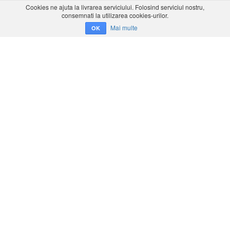
Cookies ne ajuta la livrarea serviciului. Folosind serviciul nostru,
consemnati la utilizarea cookies-urilor.
Mai multe
OK