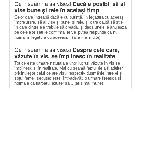
Ce inseamna sa visezi
Dacă e posibil să ai
vise bune şi rele în acelaşi timp
Celor care întreabă dacă e cu putinţă, în legătură cu aceeaşi
împrejurare, să ai vise şi bune, şi rele, şi care caută să ştie
în care dintre ele trebuie să creadă, şi dacă unele le anulează
pe celelalte sau le confirmă, le vei putea răspunde că nu
numai în legătură cu aceeaşi... (afla mai multe)
Ce inseamna sa visezi
Despre cele care,
văzute în vis, se împlinesc în realitate
Tot ce este urmare naturală a unor lucruri văzute în vis se
împlinesc şi în realitate. Mai cu seamă faptul de a fi adulter
pricinuieşte celui ce are visul respectiv duşmănie între el şi
soţul femeii seduse: este, într-adevăr, o urmare firească si
normală ca bărbatul adulter să... (afla mai multe)