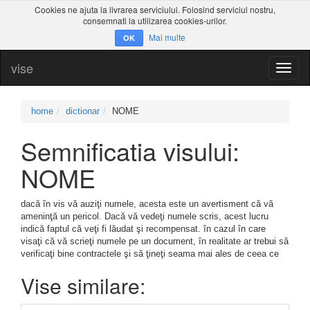
Cookies ne ajuta la livrarea serviciului. Folosind serviciul nostru,
consemnati la utilizarea cookies-urilor.
Mai multe
OK
vise
Toggl
naviga
home
dictionar
NOME
Semnificatia visului:
NOME
dacă în vis vă auziţi numele, acesta este un avertisment că vă
ameninţă un pericol. Dacă vă vedeţi numele scris, acest lucru
indică faptul că veţi fi lăudat şi recompensat. în cazul în care
visaţi că vă scrieţi numele pe un document, în realitate ar trebui să
verificaţi bine contractele şi să ţineţi seama mai ales de ceea ce
Vise similare: