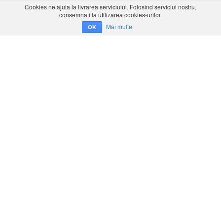
Cookies ne ajuta la livrarea serviciului. Folosind serviciul nostru,
consemnati la utilizarea cookies-urilor.
Mai multe
OK