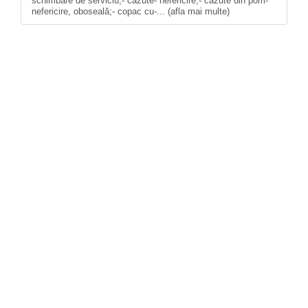
schimbare de serviciu;- căzute- nefericire;- căzute din pom-
nefericire, oboseală;- copac cu-... (afla mai multe)