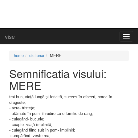
vise
Toggl
naviga
home
dictionar
MERE
Semnificatia visului:
MERE
trai bun, viaţă lungă şi fericită, succes în afaceri, noroc în
dragoste;
- acre- tristeţe;
- atârnate în pom- înrudire cu o familie de rang;
- culegând- bucurie;
- coapte- viaţă împlinită;
- culegând fiind suit în pom- împliniri;
-cumpărând- veste rea;