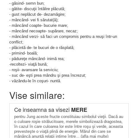
- găsind- semn bun;
- gătite- discuţii întâlire plăcută;
- gust neplăcut de- dezamăgire;
- mâncând- vei fi sărutat(ă);
- mâncând coapte- bucurie mare;
- mâncând necoapte- supărare, necaz;
- mâncând verzi- să faci un compromis pentru a reuşi într-un
conflict;
- plăcintă de- te bucuri de o răsplată;
- primind- boală;
- pădureţe mâncând- inimă rea;
-recoltezi- viaţă bună;
- roşii- avansare la serviciu;
- suc de- eşti prea mândru şi prea încrezut;
- văzându-le în coşuri- nuntă.
Vise similare:
Ce inseamna sa visezi
MERE
pentru Jung aceste fructe constituiau simbolul vieţii. Dacă au
o culoare roşie strălucitoare, merele simbolizează dragostea,
în cazul în care culoarea lor este între roşu şi verde, aceasta
prevesteşte o viaţă plină de energie. Mărul din care se
mănâncă anunţă relaţii intime între... (afla mai multe)