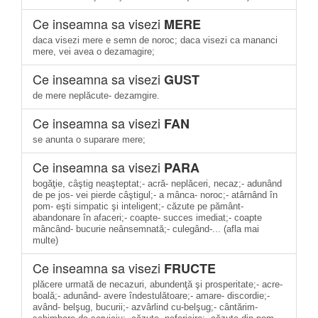
Ce inseamna sa visezi
MERE
daca visezi mere e semn de noroc; daca visezi ca mananci
mere, vei avea o dezamagire;
Ce inseamna sa visezi
GUST
de mere neplăcute- dezamgire.
Ce inseamna sa visezi
FAN
se anunta o suparare mere;
Ce inseamna sa visezi
PARA
bogăţie, câştig neaşteptat;- acră- neplăceri, necaz;- adunând
de pe jos- vei pierde câştigul;- a mânca- noroc;- atârnând în
pom- eşti simpatic şi inteligent;- căzute pe pământ-
abandonare în afaceri;- coapte- succes imediat;- coapte
mâncând- bucurie neânsemnată;- culegând-... (afla mai
multe)
Ce inseamna sa visezi
FRUCTE
plăcere urmată de necazuri, abundenţă şi prosperitate;- acre-
boală;- adunând- avere îndestulătoare;- amare- discordie;-
având- belşug, bucurii;- azvârlind cu-belşug;- cântărim-