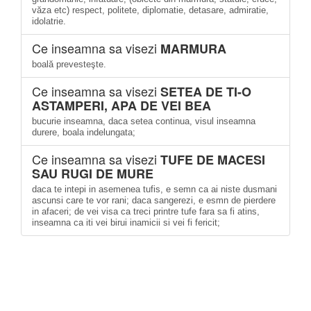
văza etc) respect, politete, diplomatie, detasare, admiratie,
idolatrie.
Ce inseamna sa visezi
MARMURA
boală prevesteşte.
Ce inseamna sa visezi
SETEA DE TI-O
ASTAMPERI, APA DE VEI BEA
bucurie inseamna, daca setea continua, visul inseamna
durere, boala indelungata;
Ce inseamna sa visezi
TUFE DE MACESI
SAU RUGI DE MURE
daca te intepi in asemenea tufis, e semn ca ai niste dusmani
ascunsi care te vor rani; daca sangerezi, e esmn de pierdere
in afaceri; de vei visa ca treci printre tufe fara sa fi atins,
inseamna ca iti vei birui inamicii si vei fi fericit;