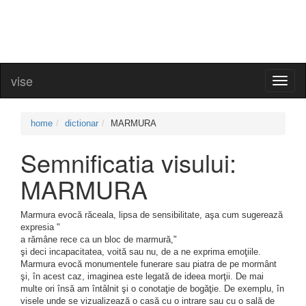
vise
Toggl
naviga
home
dictionar
MARMURA
Semnificatia visului:
MARMURA
Marmura evocă răceala, lipsa de sensibilitate, aşa cum sugerează
expresia "
a rămâne rece ca un bloc de marmură,"
şi deci incapacitatea, voită sau nu, de a ne exprima emoţiile.
Marmura evocă monumentele funerare sau piatra de pe mormânt
şi, în acest caz, imaginea este legată de ideea morţii. De mai
multe ori însă am întâlnit şi o conotaţie de bogăţie. De exemplu, în
visele unde se vizualizează o casă cu o intrare sau cu o sală de