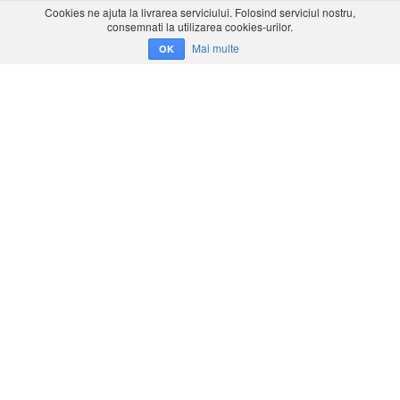
Cookies ne ajuta la livrarea serviciului. Folosind serviciul nostru,
consemnati la utilizarea cookies-urilor.
Mai multe
OK