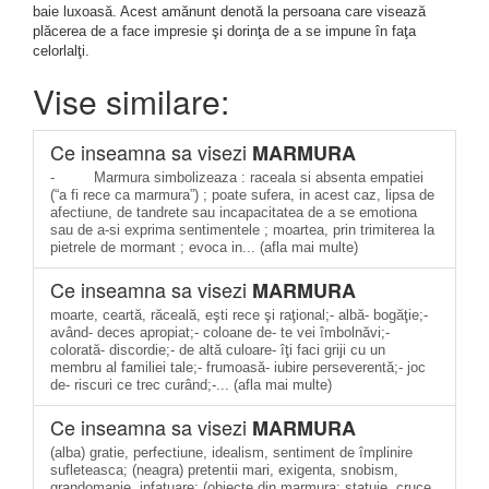
baie luxoasă. Acest amănunt denotă la persoana care visează
plăcerea de a face impresie şi dorinţa de a se impune în faţa
celorlalţi.
Vise similare:
Ce inseamna sa visezi
MARMURA
- Marmura simbolizeaza : raceala si absenta empatiei
(“a fi rece ca marmura”) ; poate sufera, in acest caz, lipsa de
afectiune, de tandrete sau incapacitatea de a se emotiona
sau de a-si exprima sentimentele ; moartea, prin trimiterea la
pietrele de mormant ; evoca in... (afla mai multe)
Ce inseamna sa visezi
MARMURA
moarte, ceartă, răceală, eşti rece şi raţional;- albă- bogăţie;-
având- deces apropiat;- coloane de- te vei îmbolnăvi;-
colorată- discordie;- de altă culoare- îţi faci griji cu un
membru al familiei tale;- frumoasă- iubire perseverentă;- joc
de- riscuri ce trec curând;-... (afla mai multe)
Ce inseamna sa visezi
MARMURA
(alba) gratie, perfectiune, idealism, sentiment de împlinire
sufleteasca; (neagra) pretentii mari, exigenta, snobism,
grandomanie, infatuare; (obiecte din marmura; statuie, cruce,