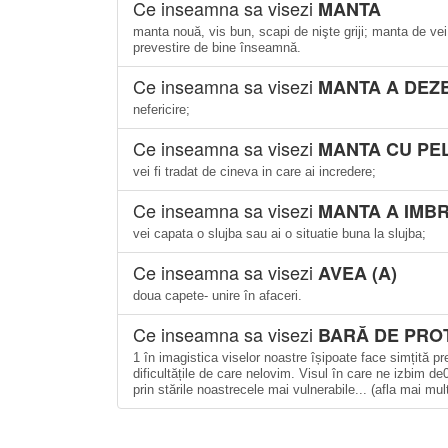
Ce inseamna sa visezi
MANTA
manta nouă, vis bun, scapi de nişte griji; manta de vei
prevestire de bine înseamnă.
Ce inseamna sa visezi
MANTA A DEZ
nefericire;
Ce inseamna sa visezi
MANTA CU PE
vei fi tradat de cineva in care ai incredere;
Ce inseamna sa visezi
MANTA A IMB
vei capata o slujba sau ai o situatie buna la slujba;
Ce inseamna sa visezi
AVEA (A)
doua capete- unire în afaceri.
Ce inseamna sa visezi
BARĂ DE PRO
1 în imagistica viselor noastre îșipoate face simțită p
dificultățile de care nelovim. Visul în care ne izbim 
prin stările noastrecele mai vulnerabile... (afla mai mul