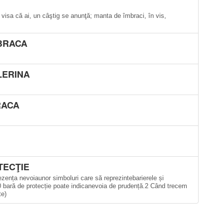
 visa că ai, un câştig se anunţă; manta de îmbraci, în vis,
BRACA
LERINA
RACA
TECŢIE
rezența nevoiaunor simboluri care să reprezintebarierele și
de0 bară de protecție poate indicanevoia de prudență.2 Când trecem
te)