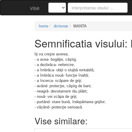
vise
home
dictionar
MANTA
Semnificatia visulu
îţi va creşte averea;
- a avea- bogăţie, câştig;
- a dezbrăca- nefericire;
- a îmbrăca- obţii o slujbă rentabilă;
- a îmbrăca nouă- funcţie înaltă;
- a încerca- scăpare de griji;
- având- protecţie, câştig de bani;
- neagră- devotament rău plătit;
- nouă- vei scăpa de griji;
- purtând- stare bună, îndepărtarea grijilor;
- văzând- protecţie serioasă.
Vise similare: