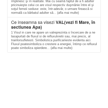
împlinesc şi în realitate. Mai cu seamă faptul de a fi adulter
pricinuieşte celui ce are visul respectiv duşmănie între el şi
soţul femeii seduse: este, într-adevăr, o urmare firească si
normală ca bărbatul adulter să... (afla mai multe)
Ce inseamna sa visezi
VAL(vezi fi Mare, în
sectiunea Apa)
1 Visul in care ne apare un valreprezinta o încercare de a ne
lasapurtati de fluxul si de refluxulvietii sau, mai precis, al
trairilorsufletesti. Simbolistica purificariieste evidenta aici.
Fluxul poatesimboliza o crestere a energiei, întimp ce refluxul
poate simboliza opierdere... (afla mai multe)