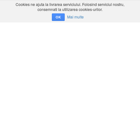
Cookies ne ajuta la livrarea serviciului. Folosind serviciul nostru,
consemnati la utilizarea cookies-urilor.
Mai multe
OK