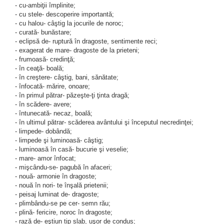
- cu-ambiţii împlinite;
- cu stele- descoperire importantă;
- cu halou- câştig la jocurile de noroc;
- curată- bunăstare;
- eclipsă de- ruptură în dragoste, sentimente reci;
- exagerat de mare- dragoste de la prieteni;
- frumoasă- credinţă;
- în ceaţă- boală;
- în creştere- câştig, bani, sănătate;
- înfocată- mărire, onoare;
- în primul pătrar- păzeşte-ţi ţinta dragă;
- în scădere- avere;
- întunecată- necaz, boală;
- în ultimul pătrar- scăderea avântului şi începutul necredinţei;
- limpede- dobândă;
- limpede şi luminoasă- câştig;
- luminoasă în casă- bucurie şi veselie;
- mare- amor înfocat;
- mişcându-se- pagubă în afaceri;
- nouă- armonie în dragoste;
- nouă în nori- te înşală prietenii;
- peisaj luminat de- dragoste;
- plimbându-se pe cer- semn rău;
- plină- fericire, noroc în dragoste;
- rază de- eştiun tip slab, uşor de condus;