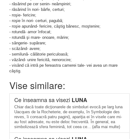
- răsărind pe cer senin- neâmpiniri;
- răsărind în nori- bârfe, certuri;
- roşie- fericire;
- roşie în nori- certuri, pagubă;
- roşie apunând- fericire, câştig bănesc, moştenire;
- rotundă- amor înfocat;
- rotundă şi mare- onoare, mărire;
- sângerie- supărare;
- scăzând- avere;
- semilună- călătorie periculoasă;
- văzând- unire fericită, nenorocire;
- visând că intră pe fereastra camerei tale- vei avea un mare
câştig.
Vise similare:
Ce inseamna sa visezi
LUNA
Chiar dacă toate dicţionarele de simboluri evocă pe larg luna
Uacques de la Rocheterie, de exemplu, în Symbologie des
reves, îi consacră patru pagini), apariţia ei în visele care mi-
au fost adresate, nu este deloc frecventă. În general, ea
simbolizează sfera feminină, tot ceea ce... (afla mai multe)
Ce inseamna sa visezi