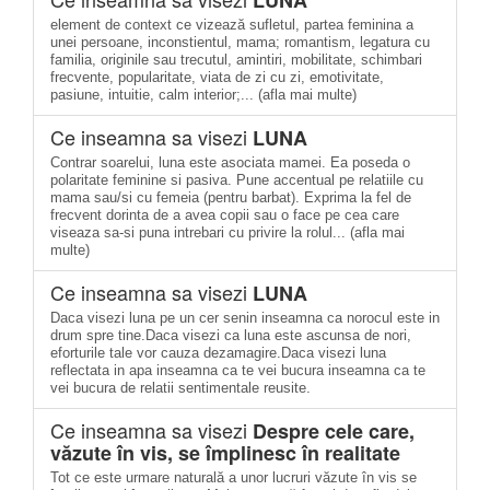
LUNA
element de context ce vizează sufletul, partea feminina a
unei persoane, inconstientul, mama; romantism, legatura cu
familia, originile sau trecutul, amintiri, mobilitate, schimbari
frecvente, popularitate, viata de zi cu zi, emotivitate,
pasiune, intuitie, calm interior;... (afla mai multe)
Ce inseamna sa visezi
LUNA
Contrar soarelui, luna este asociata mamei. Ea poseda o
polaritate feminine si pasiva. Pune accentual pe relatiile cu
mama sau/si cu femeia (pentru barbat). Exprima la fel de
frecvent dorinta de a avea copii sau o face pe cea care
viseaza sa-si puna intrebari cu privire la rolul... (afla mai
multe)
Ce inseamna sa visezi
LUNA
Daca visezi luna pe un cer senin inseamna ca norocul este in
drum spre tine.Daca visezi ca luna este ascunsa de nori,
eforturile tale vor cauza dezamagire.Daca visezi luna
reflectata in apa inseamna ca te vei bucura inseamna ca te
vei bucura de relatii sentimentale reusite.
Ce inseamna sa visezi
Despre cele care,
văzute în vis, se împlinesc în realitate
Tot ce este urmare naturală a unor lucruri văzute în vis se