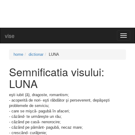
vise
Toggl
naviga
home
dictionar
LUNA
Semnificatia visului:
LUNA
eşti iubit (ă), dragoste, romantism;
- acoperită de nori- eşti răbdător şi perseverent, depăşeşti
problemele de serviciu;
- care se mişcă- pagubă în afaceri;
- căzând- te urmăreşte un rău;
- căzând pe casă- nenorocire;
- căzând pe pământ- pagubă, necaz mare;
- crescând- curăţenie;