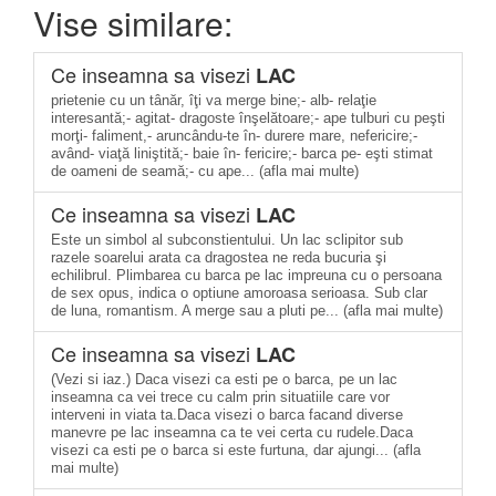
Vise similare:
Ce inseamna sa visezi
LAC
prietenie cu un tânăr, îţi va merge bine;- alb- relaţie
interesantă;- agitat- dragoste înşelătoare;- ape tulburi cu peşti
morţi- faliment,- aruncându-te în- durere mare, nefericire;-
având- viaţă liniştită;- baie în- fericire;- barca pe- eşti stimat
de oameni de seamă;- cu ape... (afla mai multe)
Ce inseamna sa visezi
LAC
Este un simbol al subconstientului. Un lac sclipitor sub
razele soarelui arata ca dragostea ne reda bucuria şi
echilibrul. Plimbarea cu barca pe lac impreuna cu o persoana
de sex opus, indica o optiune amoroasa serioasa. Sub clar
de luna, romantism. A merge sau a pluti pe... (afla mai multe)
Ce inseamna sa visezi
LAC
(Vezi si iaz.) Daca visezi ca esti pe o barca, pe un lac
inseamna ca vei trece cu calm prin situatiile care vor
interveni in viata ta.Daca visezi o barca facand diverse
manevre pe lac inseamna ca te vei certa cu rudele.Daca
visezi ca esti pe o barca si este furtuna, dar ajungi... (afla
mai multe)