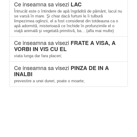
Ce inseamna sa visezi
LAC
Întrucât este o întindere de apă îngrădită de pământ, lacul nu
se varsă în mare. Şi chiar dacă furtuni le îi tulbură
limpezimea oglinzii, el a fost considerat din totdeauna ca o
apă adormită, misterioasă ce închide în profunzimile el o
viaţă animală şi vegetată primitivă, ba... (afla mai multe)
Ce inseamna sa visezi
FRATE A VISA, A
VORBI IN VIS CU EL
viata lunga dar fara placeri;
Ce inseamna sa visezi
PINZA DE IN A
INALBI
prevestire a unei dureri, poate o moarte;