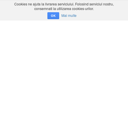
Cookies ne ajuta la livrarea serviciului. Folosind serviciul nostru,
consemnati la utilizarea cookies-urilor.
Mai multe
OK