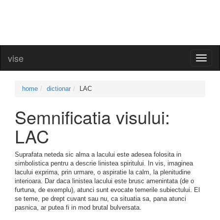
vise
Toggl
naviga
home
dictionar
LAC
Semnificatia visului:
LAC
Suprafata neteda sic alma a lacului este adesea folosita in
simbolistica pentru a descrie linistea spiritului. In vis, imaginea
lacului exprima, prin urmare, o aspiratie la calm, la plenitudine
interioara. Dar daca linistea lacului este brusc amenintata (de o
furtuna, de exemplu), atunci sunt evocate temerile subiectului. El
se teme, pe drept cuvant sau nu, ca situatia sa, pana atunci
pasnica, ar putea fi in mod brutal bulversata.