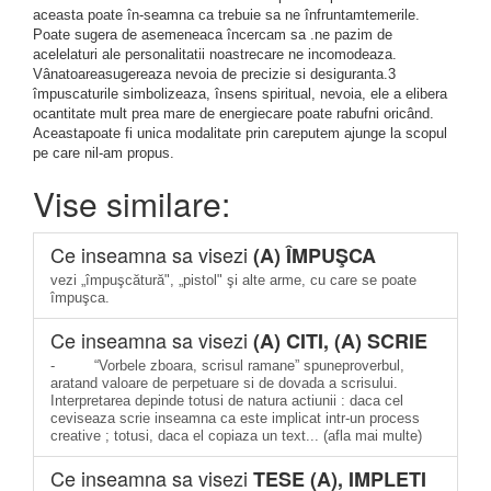
aceasta poate în-seamna ca trebuie sa ne înfruntamtemerile.
Poate sugera de asemeneaca încercam sa .ne pazim de
acelelaturi ale personalitatii noastrecare ne incomodeaza.
Vânatoareasugereaza nevoia de precizie si desiguranta.3
împuscaturile simbolizeaza, însens spiritual, nevoia, ele a elibera
ocantitate mult prea mare de energiecare poate rabufni oricând.
Aceastapoate fi unica modalitate prin careputem ajunge la scopul
pe care nil-am propus.
Vise similare:
Ce inseamna sa visezi
(A) ÎMPUŞCA
vezi „împuşcătură", „pistol" şi alte arme, cu care se poate
împuşca.
Ce inseamna sa visezi
(A) CITI, (A) SCRIE
- “Vorbele zboara, scrisul ramane” spuneproverbul,
aratand valoare de perpetuare si de dovada a scrisului.
Interpretarea depinde totusi de natura actiunii : daca cel
ceviseaza scrie inseamna ca este implicat intr-un process
creative ; totusi, daca el copiaza un text... (afla mai multe)
Ce inseamna sa visezi
TESE (A), IMPLETI