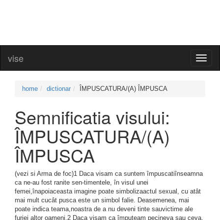
vise
Toggl
naviga
home
dictionar
ÎMPUSCATURA/(A) ÎMPUSCA
Semnificatia visului:
ÎMPUSCATURA/(A)
ÎMPUSCA
(vezi si Arma de foc)1 Daca visam ca suntem împuscatiînseamna
ca ne-au fost ranite sen-timentele, în visul unei
femei,înapoiaceasta imagine poate simbolizaactul sexual, cu atât
mai mult cucât pusca este un simbol falie. Deasemenea, mai
poate indica teama,noastra de a nu deveni tinte sauvictime ale
furiei altor oameni.2 Daca visam ca împuteam pecineva sau ceva.