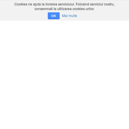
Cookies ne ajuta la livrarea serviciului. Folosind serviciul nostru,
consemnati la utilizarea cookies-urilor.
Mai multe
OK